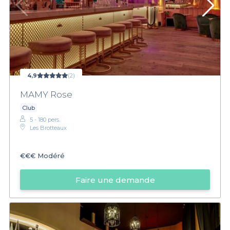
4,9
(2)
MAMY Rose
Club
5 - 180 pers.
Les Brotteaux
€€€
Modéré
Faire une demande