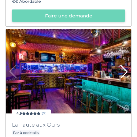
€€
Abordable
Faire une demande
4,9
(37)
La Faute aux Ours
Bar à cocktails