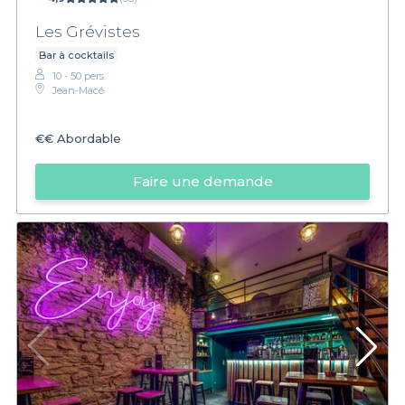
Les Grévistes
Bar à cocktails
10 - 50 pers.
Jean-Macé
€€
Abordable
Faire une demande