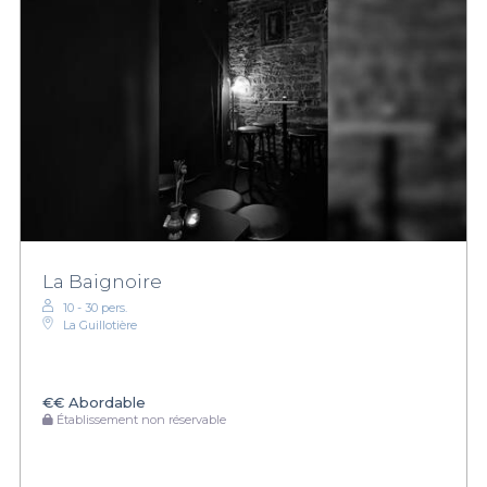
La Baignoire
10 - 30 pers.
La Guillotière
€€
Abordable
Établissement non réservable