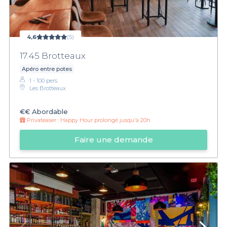
4,6
(5)
17.45 Brotteaux
Apéro entre potes
1 - 100 pers.
Les Brotteaux
€€
Abordable
Privateaser :
Happy Hour prolongé jusqu'à 20h
Faire une demande