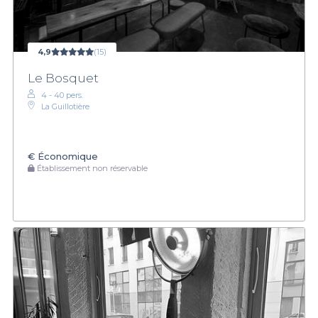
4,9
(15)
Le Bosquet
4 - 40 pers.
La Guillotière
€
Économique
Établissement non réservable