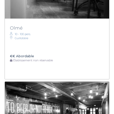
Olmé
10 - 100 pers.
Guillotière
€€
Abordable
Établissement non réservable