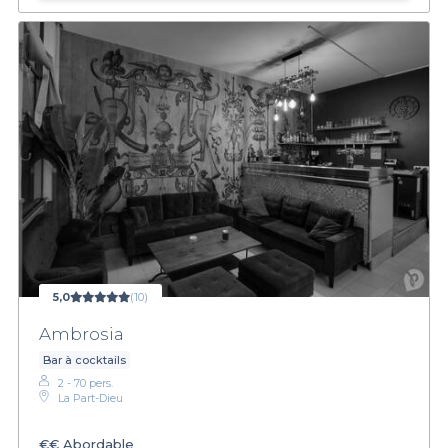
5,0
(10)
Ambrosia
Bar à cocktails
2 - 70 pers.
La Part-Dieu
€€
Abordable