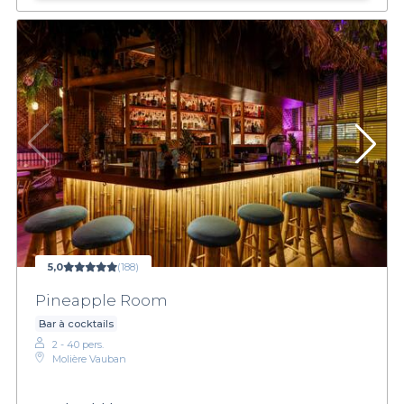
5,0
(188)
Pineapple Room
Bar à cocktails
2 - 40 pers.
Molière Vauban