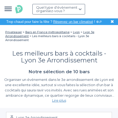
Quel type d'évènement
organisez-vous ?
✖
Trop chaud pour faire la fête ?
Réservez un bar climatisé
! ❄️🎉
Privateaser
Bars en France métropolitaine
Lyon
Lyon 3e
Arrondissement
Les meilleurs bars à cocktails - Lyon 3e
Arrondissement
Les meilleurs bars à cocktails -
Lyon 3e Arrondissement
Notre sélection de 10 bars
Organiser un événement dans le 3e arrondissement de Lyon est
une excellente idée, surtout si vous faites la sélection d'un bar à
cocktails qui saura ravir vos invités. Avec ses rues animées et son
ambiance dynamique, ce quartier regorge de lieux conviviaux,
Lire plus
parfaits pour célébrer un anniversaire, une soirée entre amis ou
un cocktail d'entreprise. Que vous souhaitiez une atmosphère
Pourquoi choisir Privateaser pour votre réservation
chic ou décontractée, le choix est vaste.
Lyon 3e Arrondissement