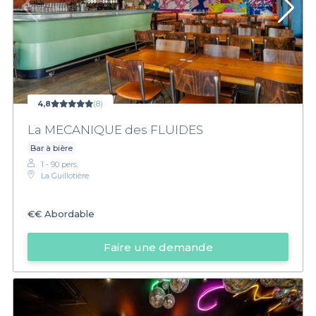
4,8
(8)
La MECANIQUE des FLUIDES
Bar à bière
1 - 90 pers.
La Guillotière
€€
Abordable
Faire une demande