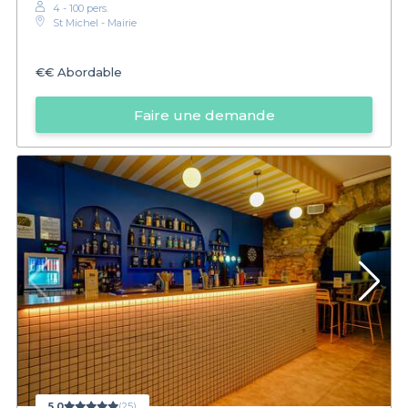
4 - 100 pers.
St Michel - Mairie
€€
Abordable
Faire une demande
5,0
(25)