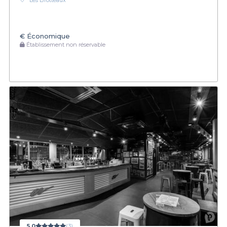
Les Brotteaux
€
Économique
Établissement non réservable
5,0
(3)