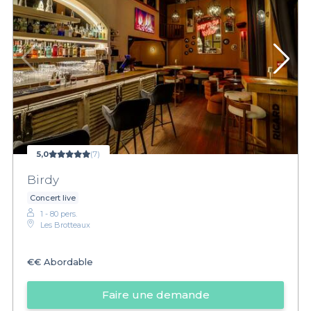
5,0
(7)
Birdy
Concert live
1 - 80 pers.
Les Brotteaux
€€
Abordable
Faire une demande