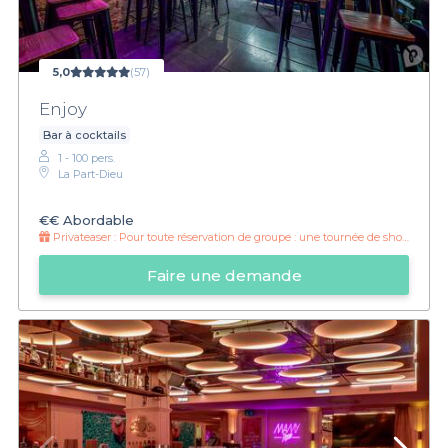
5,0
(57)
Enjoy
Bar à cocktails
1 - 100 pers.
La Part-Dieu
€€
Abordable
Privateaser :
Pour toute réservation de groupe : une tournée de shot offerte !
Faire une demande