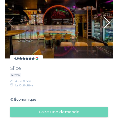
4,8
Slice
Pizza
4 - 200 pers.
La Guillotière
€
Économique
Faire une demande