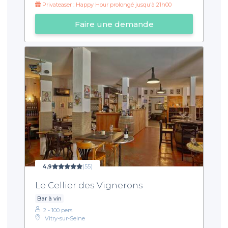
Privateaser : Happy Hour prolongé jusqu'à 21h00
Faire une demande
4,9
(55)
Le Cellier des Vignerons
Bar à vin
2 - 100 pers.
Vitry-sur-Seine