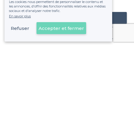
Les cookies nous permettent de personnaliser le contenu et
fixe sans risque de voir déraper la facture.
les annonces, d'offrir des fonctionnalités relatives aux médias
sociaux et d'analyser notre trafic.
En savoir plus
Référencer mon établissement
Refuser
Accepter et fermer
Déjà client
Alfortville - Types de lieux
<
Les meilleurs bars - Alfortville
Les meilleurs bars avec une bonne ambiance - Alfortville
Les meilleurs bars avec des Happy Hours - Alfortville