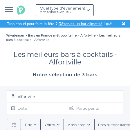
Quel type d'évènement
organisez-vous ?
✖
Trop chaud pour faire la fête ?
Réservez un bar climatisé
! ❄️🎉
Privateaser
Bars en France métropolitaine
Alfortville
Les meilleurs
bars à cocktails - Alfortville
Les meilleurs bars à cocktails -
Alfortville
Notre sélection de 3 bars
Alfortville
Date
Participants
Prix
Offres
Ambiance
Possibilité de danse