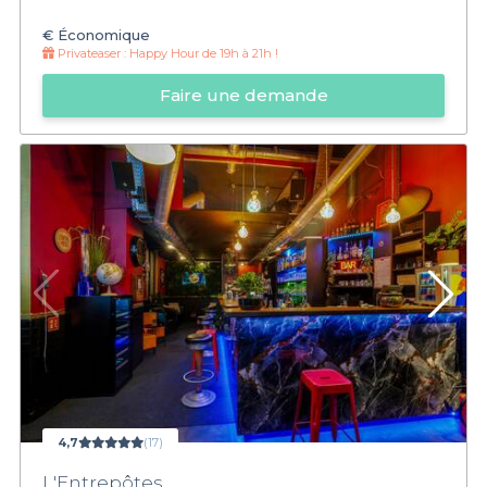
€
Économique
Privateaser :
Happy Hour de 19h à 21h !
Faire une demande
4,7
(17)
L'Entrepôtes