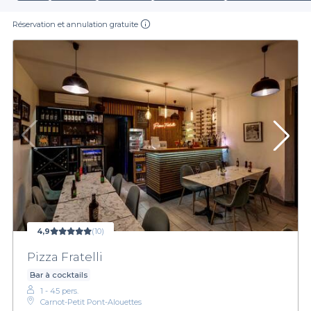
Réservation et annulation gratuite
4,9
(10)
Pizza Fratelli
Bar à cocktails
1 - 45 pers.
Carnot-Petit Pont-Alouettes