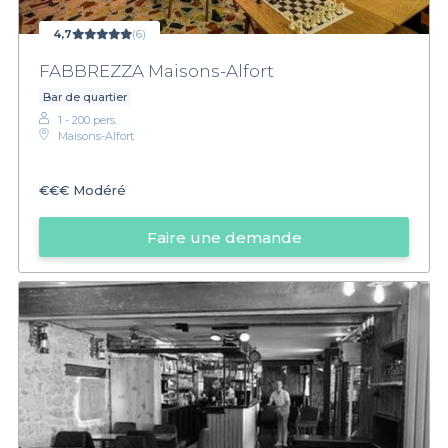
4,7
(6)
FABBREZZA Maisons-Alfort
Bar de quartier
1 - 200 pers.
Maisons-Alfort
€€€
Modéré
Faire une demande