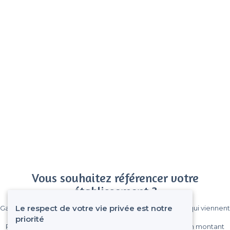
Vous souhaitez référencer votre
établissement ?
Le respect de votre vie privée est notre
Gagnez de nombreux clients parmi le million de visiteurs qui viennent
sur Privateaser chaque mois.
priorité
Pas de commissions et sans engagement, vous payez un montant