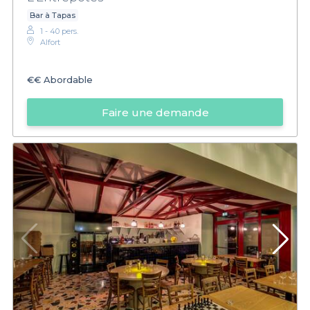
Bar à Tapas
1 - 40 pers.
Alfort
€€
Abordable
Faire une demande