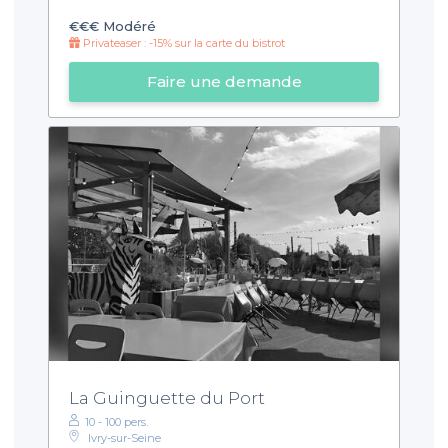
€€€
Modéré
Privateaser : -15% sur la carte du bistrot
Faire une demande
La Guinguette du Port
10 - 100 pers.
Ivry-sur-Seine