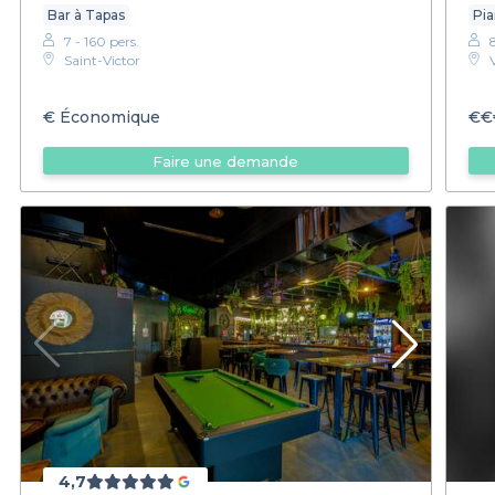
Bar à Tapas
Pia
7 - 160 pers.
Saint-Victor
€
Économique
€€
Faire une demande
4,7