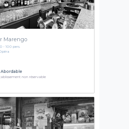
r Marengo
10 - 100 pers.
Opéra
Abordable
ablissement non réservable