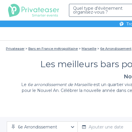
Quel type d'évènement
organisez-vous ?
Tro
Privateaser
Bars en France métropolitaine
Marseille
6e Arrondissement
Les meilleurs bars po
Not
Le
6e arrondissement de Marseille
est un quartier viv
pour le Nouvel An. Célébrer la nouvelle année dans c
Sur Privateaser, nous vous proposons une large sélec
6e Arrondissement
vous soyez à la recherche d'un bar avec une ambiance
Ajouter une date