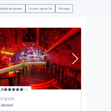
notre plateforme, la réservation devient un jeu d'enfant. Vous pou
r l'établissement qui vous correspond le mieux, le tout en quelques
ibilité de danser
Ouvert après 2h
Terrasse
Des services pensés pour vous
lement de nombreux choix, mais aussi de prestations adaptées à
s de boissons variées : cocktails savoureux, champagnes pour fa
insi personnaliser votre expérience en fonction des goûts de vos
ambiance festive.
nvahir pour cette soirée si spéciale. Avec Privateaser, chaque dét
vel An dans le 6e arrondissement de Marseille et commencez l'an
,9
(2)
onysos
 dansant