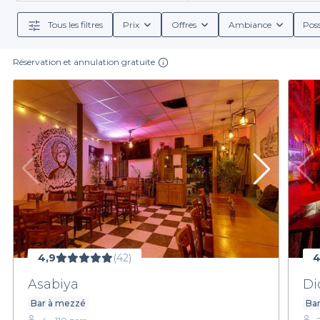
bout de la nuit, nous avons ce qu'il vous faut. Grâce à 
choisi
Tous les filtres
Prix
Offres
Ambiance
Poss
Réservation et annulation gratuite
En optant pour Privateaser, vous bénéficiez non seu
proposent des menus de groupes, avec des sélection
préfèrent des options sans alcool. Vous pourrez a
Ne laissez pas le stress de l'organisation vous e
maintenant votre bar pour le Nou
4,9
(42)
4
Asabiya
Di
Bar à mezzé
Bar