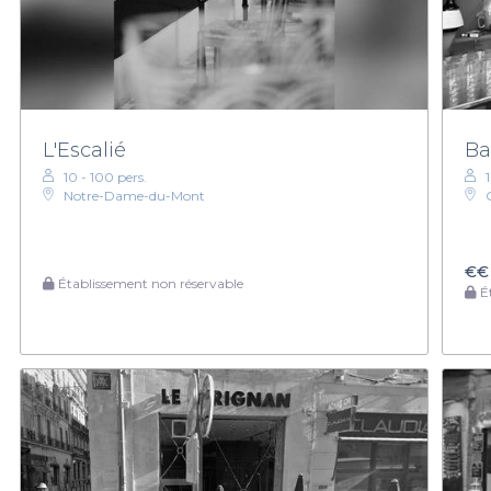
L'Escalié
Ba
10 - 100 pers.
Notre-Dame-du-Mont
€€
Établissement non réservable
Ét