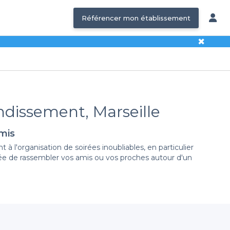
Référencer mon établissement
✖
ondissement, Marseille
amis
 l'organisation de soirées inoubliables, en particulier
vée de rassembler vos amis ou vos proches autour d'un
os critères pour la soirée de la Saint-Sylvestre. Que
ort, ou d'un espace animé pour faire la fête jusqu'au