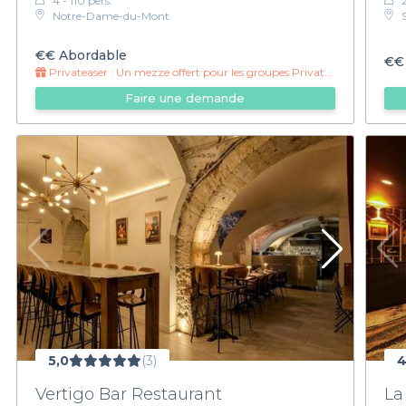
4 - 110 pers.
Notre-Dame-du-Mont
€€
Abordable
€€
Privateaser :
Un mezze offert pour les groupes Privateaser !
Faire une demande
5,0
(3)
4
Vertigo Bar Restaurant
La