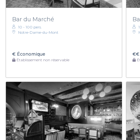
Bar du Marché
Bar
10 - 100 pers.
Notre-Dame-du-Mont
€
Économique
€€
Établissement non réservable
Ét