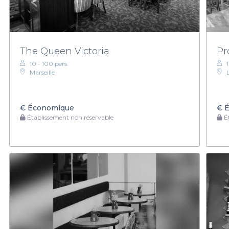
The Queen Victoria
Pr
10 - 100 pers.
Marseille
€
Économique
€
É
Établissement non réservable
Ét