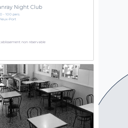
nray Night Club
10 - 100 pers.
Vieux-Port
ablissement non réservable