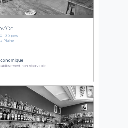
ov’Oc
10 - 30 pers.
La Plaine
conomique
ablissement non réservable