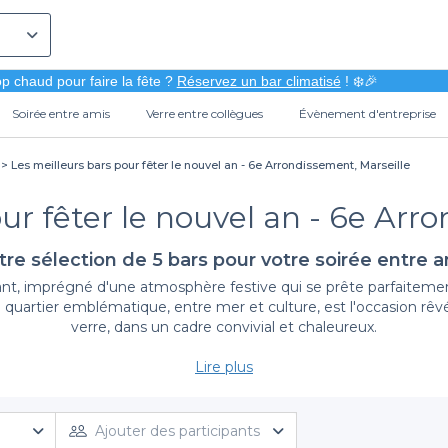
p chaud pour faire la fête ?
Réservez un bar climatisé
! ❄️🎉
Soirée entre amis
Verre entre collègues
Évènement d'entreprise
Les meilleurs bars pour fêter le nouvel an - 6e Arrondissement, Marseille
ur fêter le nouvel an - 6e Arr
re sélection de 5 bars pour votre soirée entre 
ant, imprégné d'une atmosphère festive qui se prête parfaitement à
e quartier emblématique, entre mer et culture, est l'occasion rê
verre, dans un cadre convivial et chaleureux.
Lire plus
Une diversité d'options à portée de clic
tion de bars situés dans le 6e arrondissement, répondant à tous v
 décontractée, d'un lieu avec une vue imprenable sur le Vieux-P
Ajouter des participants