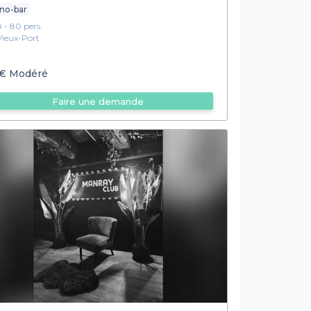
no-bar
8 - 80 pers.
Vieux-Port
€
Modéré
Faire une demande