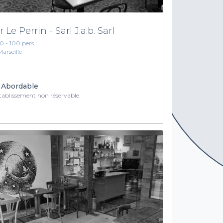
 Le Perrin - Sarl J.a.b. Sarl
10 - 100 pers.
Marseille
Abordable
ablissement non réservable