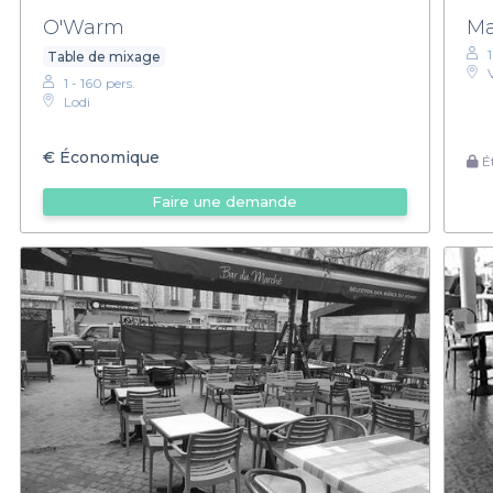
O'Warm
Ma
Table de mixage
1 - 160 pers.
Lodi
€
Économique
Ét
Faire une demande