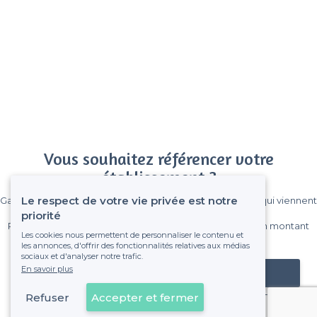
Vous souhaitez référencer votre
établissement ?
Le respect de votre vie privée est notre
Gagnez de nombreux clients parmi le million de visiteurs qui viennent
sur Privateaser chaque mois.
priorité
Pas de commissions et sans engagement, vous payez un montant
Les cookies nous permettent de personnaliser le contenu et
fixe sans risque de voir déraper la facture.
les annonces, d'offrir des fonctionnalités relatives aux médias
sociaux et d'analyser notre trafic.
En savoir plus
Référencer mon établissement
Refuser
Accepter et fermer
Déjà client