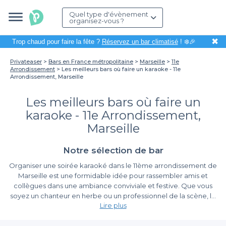
Quel type d'évènement
organisez-vous ?
✖
Trop chaud pour faire la fête ?
Réservez un bar climatisé
! ❄️🎉
Privateaser
Bars en France métropolitaine
Marseille
11e
Arrondissement
Les meilleurs bars où faire un karaoke - 11e
Arrondissement, Marseille
Les meilleurs bars où faire un
karaoke - 11e Arrondissement,
Marseille
Notre sélection de bar
Organiser une soirée karaoké dans le 11ème arrondissement de
Marseille est une formidable idée pour rassembler amis et
collègues dans une ambiance conviviale et festive. Que vous
soyez un chanteur en herbe ou un professionnel de la scène, le
Lire plus
karaoké promet de nombreux éclats de rire et des souvenirs
mémorables. Dans cette partie de la ville, riche de sa culture et
Facilitez votre réservation avec Privateaser