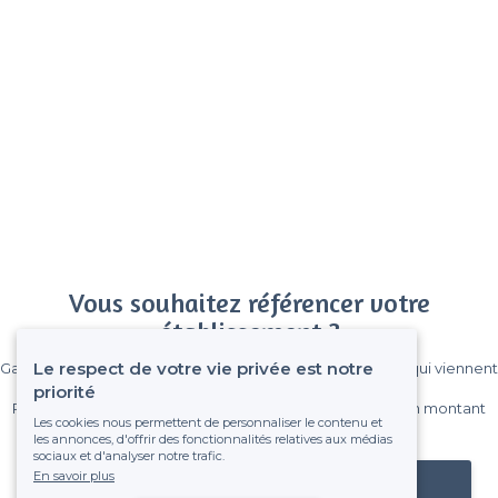
Vous souhaitez référencer votre
établissement ?
Le respect de votre vie privée est notre
Gagnez de nombreux clients parmi le million de visiteurs qui viennent
sur Privateaser chaque mois.
priorité
Pas de commissions et sans engagement, vous payez un montant
Les cookies nous permettent de personnaliser le contenu et
fixe sans risque de voir déraper la facture.
les annonces, d'offrir des fonctionnalités relatives aux médias
sociaux et d'analyser notre trafic.
En savoir plus
Référencer mon établissement