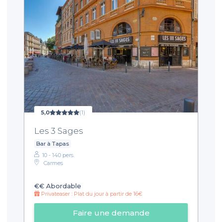
5,0
(1)
Les 3 Sages
Bar à Tapas
10 - 140 pers.
Carmes
€€
Abordable
Privateaser : Plat du jour à partir de 16€
Faire une demande