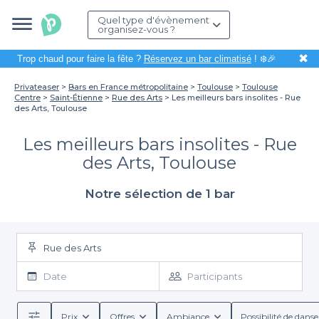
Quel type d'évènement
organisez-vous ?
✖
Trop chaud pour faire la fête ?
Réservez un bar climatisé
! ❄️🎉
Privateaser
Bars en France métropolitaine
Toulouse
Toulouse
Centre
Saint-Étienne
Rue des Arts
Les meilleurs bars insolites - Rue
des Arts, Toulouse
Les meilleurs bars insolites - Rue
des Arts, Toulouse
Notre sélection de 1 bar
Rue des Arts
Date
Participants
Prix
Offres
Ambiance
Possibilité de danse