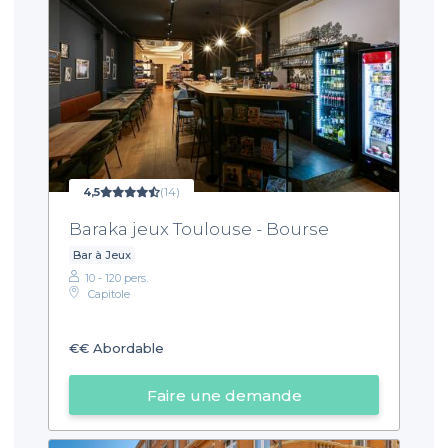
4,5
(14)
Baraka jeux Toulouse - Bourse
Bar à Jeux
10 - 120 pers.
Capitole
€€
Abordable
Faire une demande