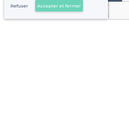
Refuser
Accepter et fermer
Déjà client
Rue des Arts - Alentours
<
Les meilleurs bars insolites - Saint-Étienne, Toulouse
Rue des Arts - Types de lieux
<
Les meilleurs bars - Rue des Arts, Toulouse
Les meilleurs bars à cocktails - Rue des Arts, Toulouse
À propos de Privateaser