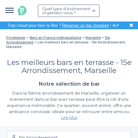
Quel type d'évènement
organisez-vous ?
✖
Trop chaud pour faire la fête ?
Réservez un bar climatisé
! ❄️🎉
Privateaser
Bars en France métropolitaine
Marseille
15e
Arrondissement
Les meilleurs bars en terrasse - 15e Arrondissement,
Marseille
Les meilleurs bars en terrasse - 15e
Arrondissement, Marseille
Notre sélection de bar
Dans le 15ème arrondissement de Marseille, organiser un
évènement dans un bar avec terrasse peut être la clé d'une
expérience mémorable. Ce quartier, souvent animé, offre une
ambiance conviviale, idéale pour se retrouver entre amis ou
Lire plus
collègues tout en profitant d'un cadre agréable. Que ce soit
pour un afterwork ensoleillé ou une célébration festive, l'attente
Les avantages de réserver avec Privateaser
de chacun est que cet espace soit adapté à leurs envies.
15e Arrondissement