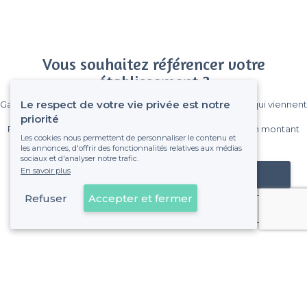
Vous souhaitez référencer votre
établissement ?
Le respect de votre vie privée est notre
Gagnez de nombreux clients parmi le million de visiteurs qui viennent
sur Privateaser chaque mois.
priorité
Pas de commissions et sans engagement, vous payez un montant
Les cookies nous permettent de personnaliser le contenu et
fixe sans risque de voir déraper la facture.
les annonces, d'offrir des fonctionnalités relatives aux médias
sociaux et d'analyser notre trafic.
En savoir plus
Référencer mon établissement
Refuser
Accepter et fermer
Déjà client
15e Arrondissement - Alentours
<
Les meilleurs bars en terrasse - Marseille