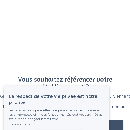
Vous souhaitez référencer votre
établissement ?
Le respect de votre vie privée est notre
Gagnez de nombreux clients parmi le million de visiteurs qui viennent
sur Privateaser chaque mois.
priorité
Pas de commissions et sans engagement, vous payez un montant
Les cookies nous permettent de personnaliser le contenu et
fixe sans risque de voir déraper la facture.
les annonces, d'offrir des fonctionnalités relatives aux médias
sociaux et d'analyser notre trafic.
En savoir plus
Référencer mon établissement