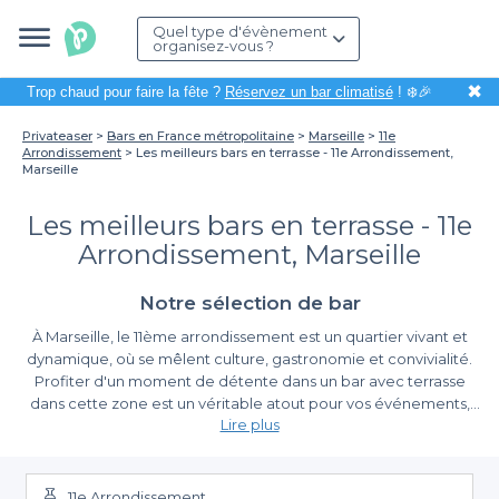
Quel type d'évènement
organisez-vous ?
✖
Trop chaud pour faire la fête ?
Réservez un bar climatisé
! ❄️🎉
Privateaser
Bars en France métropolitaine
Marseille
11e
Arrondissement
Les meilleurs bars en terrasse - 11e Arrondissement,
Marseille
Les meilleurs bars en terrasse - 11e
Arrondissement, Marseille
Notre sélection de bar
À Marseille, le 11ème arrondissement est un quartier vivant et
dynamique, où se mêlent culture, gastronomie et convivialité.
Profiter d'un moment de détente dans un bar avec terrasse
dans cette zone est un véritable atout pour vos événements,
Lire plus
que ce soit pour un afterwork entre amis, un anniversaire ou
même un petit rassemblement professionnel. L'atmosphère
Pourquoi choisir un bar avec terrasse ?
ensoleillée et la diversité de la scène locale en font un lieu
privilégié pour savourer des instants mémorables.
11e Arrondissement