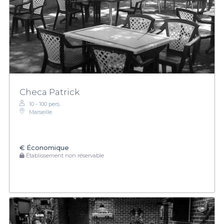
Checa Patrick
10 - 100 pers.
Marseille
€
Économique
Établissement non réservable