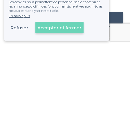
Les cookies nous permettent de personnaliser le contenu et
fixe sans risque de voir déraper la facture.
les annonces, d'offrir des fonctionnalités relatives aux médias
sociaux et d'analyser notre trafic.
En savoir plus
Référencer mon établissement
Refuser
Accepter et fermer
Déjà client
Endoume - Alentours
<
Les meilleurs bars à vins - 7e Arrondissement, Marseille
Endoume - Types de lieux
<
Les meilleurs bars - Endoume, Marseille
Les meilleurs bars boîtes - Endoume, Marseille