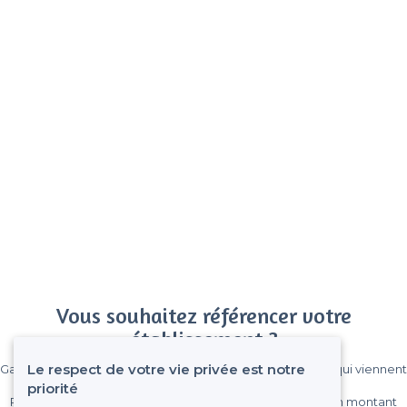
Vous souhaitez référencer votre
établissement ?
Le respect de votre vie privée est notre
Gagnez de nombreux clients parmi le million de visiteurs qui viennent
sur Privateaser chaque mois.
priorité
Pas de commissions et sans engagement, vous payez un montant