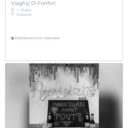
Viaghiji Di Fonfon
1 - 50 pers.
Endoume
Établissement non réservable