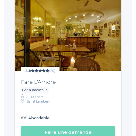
4,8
(20)
Fare L'Amore
Bar à cocktails
2 - 100 pers.
Saint Lambert
€€
Abordable
Faire une demande