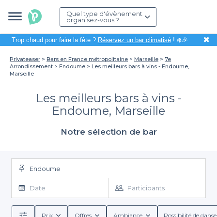
Quel type d'évènement
organisez-vous ?
✖
Trop chaud pour faire la fête ?
Réservez un bar climatisé
! ❄️🎉
Privateaser
Bars en France métropolitaine
Marseille
7e
Arrondissement
Endoume
Les meilleurs bars à vins - Endoume,
Marseille
Les meilleurs bars à vins -
Endoume, Marseille
Notre sélection de bar
Endoume
Date
Participants
Prix
Offres
Ambiance
Possibilité de danse