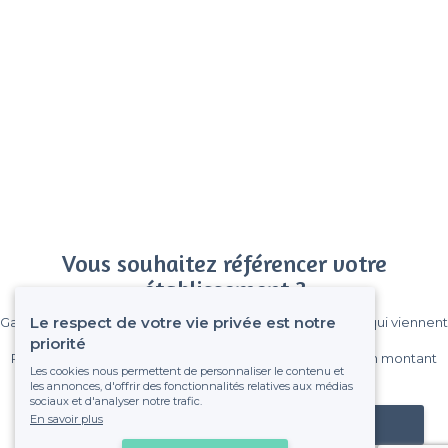
Vous souhaitez référencer votre
établissement ?
Le respect de votre vie privée est notre
Gagnez de nombreux clients parmi le million de visiteurs qui viennent
sur Privateaser chaque mois.
priorité
Pas de commissions et sans engagement, vous payez un montant
Les cookies nous permettent de personnaliser le contenu et
fixe sans risque de voir déraper la facture.
les annonces, d'offrir des fonctionnalités relatives aux médias
sociaux et d'analyser notre trafic.
En savoir plus
Référencer mon établissement