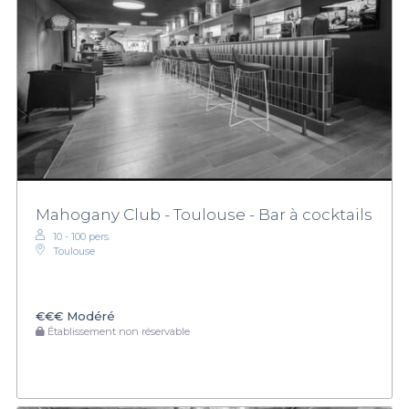
Mahogany Club - Toulouse - Bar à cocktails
10 - 100 pers.
Toulouse
€€€
Modéré
Établissement non réservable