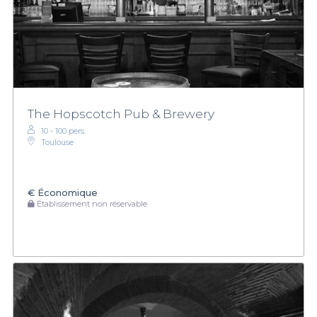
The Hopscotch Pub & Brewery
10 - 100 pers.
Toulouse
€
Économique
Établissement non réservable