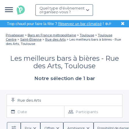
Quel type d'évènement
organisez-vous ?
✖
Trop chaud pour faire la fête ?
Réservez un bar climatisé
! ❄️🎉
Privateaser
Bars en France métropolitaine
Toulouse
Toulouse
Centre
Saint-Étienne
Rue des Arts
Les meilleurs bars à bières - Rue
des Arts, Toulouse
Les meilleurs bars à bières - Rue
des Arts, Toulouse
Notre sélection de 1 bar
Rue des Arts
Date
Participants
Prix
Offres
Ambiance
Possibilité de danse