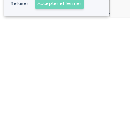
Refuser
Accepter et fermer
Déjà client
Rue des Arts - Alentours
<
Les meilleurs bars à bières - Saint-Étienne, Toulouse
Rue des Arts - Types de lieux
<
Les meilleurs bars - Rue des Arts, Toulouse
Les meilleurs bars avec une bonne ambiance - Rue des Ar
À propos de Privateaser