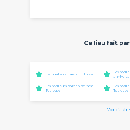
Ce lieu fait pa
Les meille
Les meilleurs bars - Toulouse
anniversai
Les meilleurs bars en terrasse -
Les meille
Toulouse
Toulouse
Voir d'autre