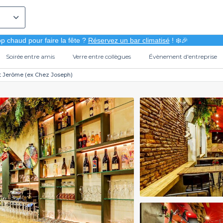
p chaud pour faire la fête ?
Réservez un bar climatisé
! ❄️🎉
Soirée entre amis
Verre entre collègues
Évènement d'entreprise
t Jerôme (ex Chez Joseph)