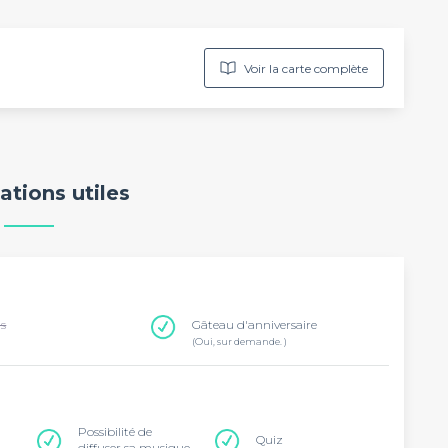
Voir la carte complète
ations utiles
ns
Gâteau d'anniversaire
(Oui, sur demande. )
Possibilité de
Quiz
diffuser sa musique