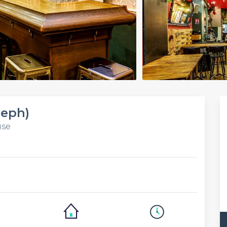
seph)
use