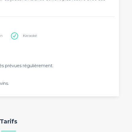
in
Karaoké
kés prévues régulièrement.
vins.
Tarifs