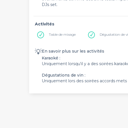
DJs set.
Activités
Table de mixage
Dégustation de v
💡
En savoir plus sur les activités
Karaoké :
Uniquement lorsqu'il y a des soirées karao
Dégustations de vin :
Uniquement lors des soirées accords mets 