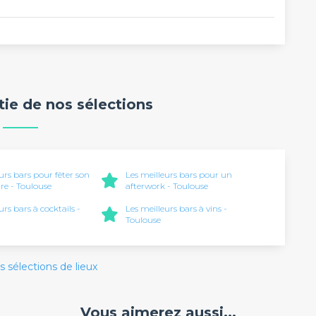
rtie de nos sélections
urs bars pour fêter son
Les meilleurs bars pour un
re - Toulouse
afterwork - Toulouse
urs bars à cocktails -
Les meilleurs bars à vins -
Toulouse
s sélections de lieux
Vous aimerez aussi...