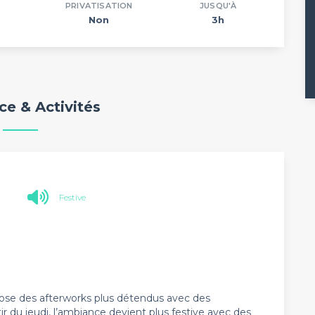
PRIVATISATION
JUSQU'À
Non
3h
e & Activités
Festive
ose des afterworks plus détendus avec des
 du jeudi, l’ambiance devient plus festive avec des