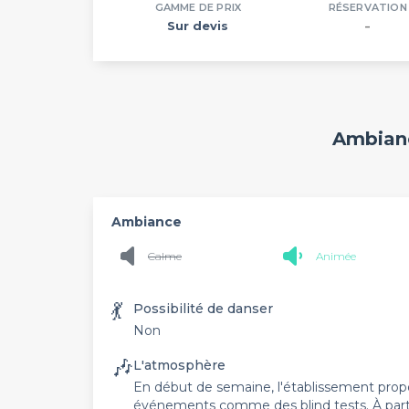
GAMME DE PRIX
RÉSERVATION
Sur devis
–
Ambianc
Ambiance
Calme
Animée
💃
Possibilité de danser
Non
🎶
L'atmosphère
En début de semaine, l'établissement prop
événements comme des blind tests. À partir