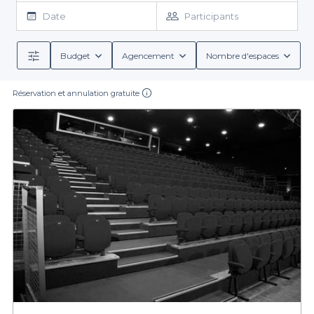
un patio ou un parc pour profiter de la chaleur estivale et d’une
Date
Participants
réception en extérieur en compagnie de vos invités. S’il s’agit
d’une réception de mariage, organisez la dans un une salle à
louer entièrement modulable qui pourra vous permettre
Budget
Agencement
Nombre d'espaces
d’envisager toutes les configurations auxquelles vous aviez
pensé. N’attendez plus et
réservez
une salle à louer à Sceaux
Réservation et annulation gratuite
pour votre événement !