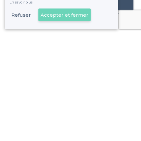
En savoir plus
Référencer mon établissement
Refuser
Accepter et fermer
Déjà client
Sceaux - Alentours
<
Les meilleures salles à louer - Hauts-de-Seine
Sceaux - Types d'évènements
Les meilleures salles à louer pour une soirée d’entreprise 
Sceaux - Types de lieux
Les meilleures salles à louer pas chères - Sceaux