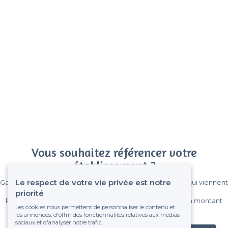
Vous souhaitez référencer votre
établissement ?
Le respect de votre vie privée est notre
Gagnez de nombreux clients parmi le million de visiteurs qui viennent
sur Privateaser chaque mois.
priorité
Pas de commissions et sans engagement, vous payez un montant
Les cookies nous permettent de personnaliser le contenu et
fixe sans risque de voir déraper la facture.
les annonces, d'offrir des fonctionnalités relatives aux médias
sociaux et d'analyser notre trafic.