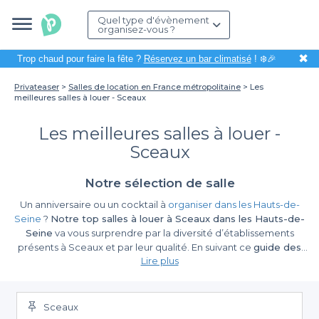
Quel type d'évènement
organisez-vous ?
✖
Trop chaud pour faire la fête ?
Réservez un bar climatisé
! ❄️🎉
Privateaser
Salles de location en France métropolitaine
Les
meilleures salles à louer - Sceaux
Les meilleures salles à louer -
Sceaux
Notre sélection de salle
Un anniversaire ou un cocktail à
organiser dans les Hauts-de-
Seine
?
Notre top salles à louer à Sceaux dans les Hauts-de-
Seine
va vous surprendre par la diversité d’établissements
présents à Sceaux et par leur qualité. En suivant ce
guide des
Lire plus
meilleures salles à louer à Sceaux
, vous découvrirez des salles
où organiser votre soirée d’entreprise ou votre réception au
cadre cosy, contemporain ou champêtre. Vous n’aurez qu’à
choisir le lieu qui convient le plus à vos critères. Si vous souhaitez
Sceaux
un espace extérieur, privilégiez une salle à louer avec un jardin,