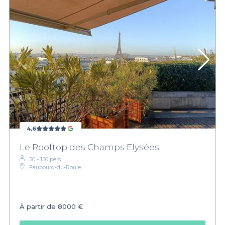
4,6
Le Rooftop des Champs Elysées
50 - 150 pers.
Faubourg-du-Roule
À partir de
8000 €