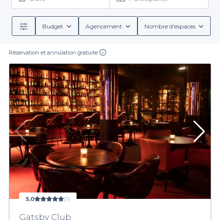
vous allez trouver chaussure à votre pied ! Péniche, loft, rooftop,
salon dans des hôtels de luxe... Toutes nos salles de réception
sont des salles de qualité, de renoms et où votre événement
Budget
Agencement
Nombre d'espaces
sera une réussite totale ! Aucune panique à avoir, nous vous
avons tout préparé. Alors
réservez votre salle de réception
Réservation et annulation gratuite
en Ile de France
dès maintenant !
5,0
(1)
Gatsby Club