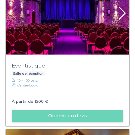
Eventistique
Salle de réception
10 - 400 pers.
Centre-bourg
À partir de
1500 €
Obtenir un devis