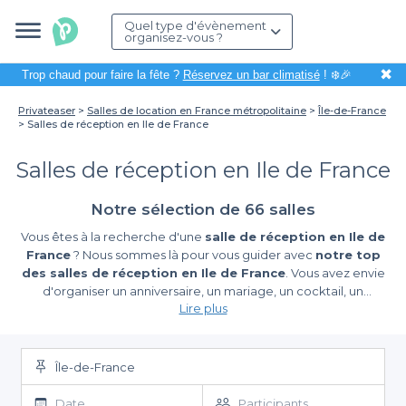
Quel type d'évènement
organisez-vous ?
✖
Trop chaud pour faire la fête ?
Réservez un bar climatisé
! ❄️🎉
Privateaser
Salles de location en France métropolitaine
Île-de-France
Salles de réception en Ile de France
Salles de réception en Ile de France
Notre sélection de 66 salles
Vous êtes à la recherche d'une
salle de réception en Ile de
France
? Nous sommes là pour vous guider avec
notre top
des salles de réception en Ile de France
. Vous avez envie
d'organiser un anniversaire, un mariage, un cocktail, un
Lire plus
afterwork et vous ne savez pas par où commencer ? On vous
comprend, il y a des centaines de salles en Ile de France, mais
pour trouver LA salle qui correspond à vos demandes c'est
compliqué. Alors on a été méticuleux et on vous a composé
une
Île-de-France
petite sélection des meilleures salles de réception en Ile
de France
. Il y en a pour tous les goûts, on vous promet que
Date
Participants