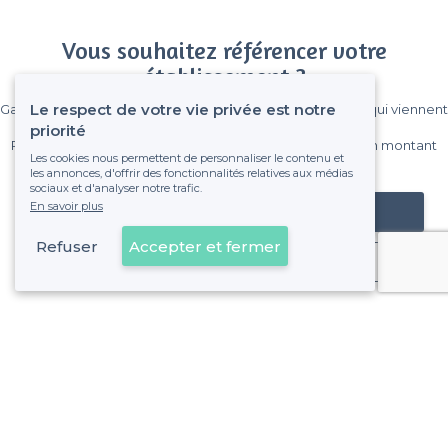
Vous souhaitez référencer votre
établissement ?
Le respect de votre vie privée est notre
Gagnez de nombreux clients parmi le million de visiteurs qui viennent
sur Privateaser chaque mois.
priorité
Pas de commissions et sans engagement, vous payez un montant
Les cookies nous permettent de personnaliser le contenu et
fixe sans risque de voir déraper la facture.
les annonces, d'offrir des fonctionnalités relatives aux médias
sociaux et d'analyser notre trafic.
En savoir plus
Référencer mon établissement
Refuser
Accepter et fermer
Déjà client
Saint-Nazaire - Alentours
<
Les meilleures salles à louer - Loire-Atlantique
Saint-Nazaire - Types de lieux