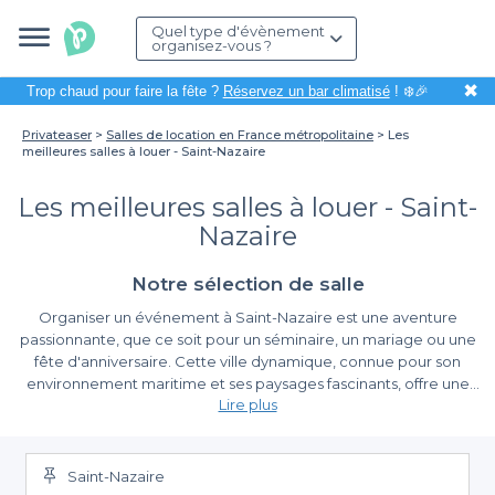
Quel type d'évènement
organisez-vous ?
✖
Trop chaud pour faire la fête ?
Réservez un bar climatisé
! ❄️🎉
Privateaser
Salles de location en France métropolitaine
Les
meilleures salles à louer - Saint-Nazaire
Les meilleures salles à louer - Saint-
Nazaire
Notre sélection de salle
Organiser un événement à Saint-Nazaire est une aventure
passionnante, que ce soit pour un séminaire, un mariage ou une
fête d'anniversaire. Cette ville dynamique, connue pour son
environnement maritime et ses paysages fascinants, offre une
Lire plus
variété d'options pour tous types d’événements. Cependant, la
recherche de la salle parfaite peut vite devenir un défi. C'est là
Pourquoi choisir Privateaser pour louer une salle ?
où Privateaser entre en jeu pour vous faciliter la tâche.
Saint-Nazaire
Avec Privateaser, la réservation d'une salle à Saint-Nazaire