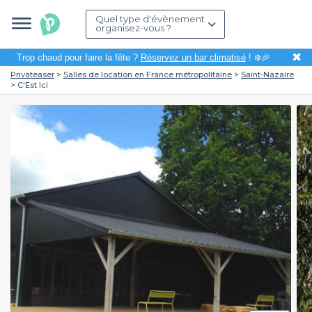
Quel type d'évènement
organisez-vous ?
✖
Trop chaud pour faire la fête ?
Réservez un bar climatisé
! ❄️🎉
Privateaser
Salles de location en France métropolitaine
Saint-Nazaire
C'Est Ici