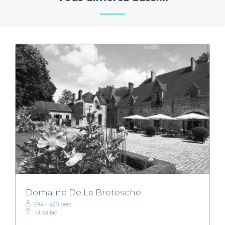
Domaine De La Bretesche
294 - 420 pers.
Missillac