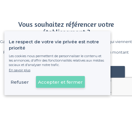
Vous souhaitez référencer votre
établissement ?
Le respect de votre vie privée est notre
Gagnez de nombreux clients parmi le million de visiteurs qui viennent
sur Privateaser chaque mois.
priorité
Pas de commissions et sans engagement, vous payez un montant
Les cookies nous permettent de personnaliser le contenu et
fixe sans risque de voir déraper la facture.
les annonces, d'offrir des fonctionnalités relatives aux médias
sociaux et d'analyser notre trafic.
En savoir plus
Référencer mon établissement
Refuser
Accepter et fermer
Déjà client
À propos de Privateaser