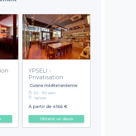
tion
YPSELI -
Privatisation
Cuisine méditerranéenne
20 - 150 pers.
Sentier
À partir de 4166 €
s
Obtenir un devis