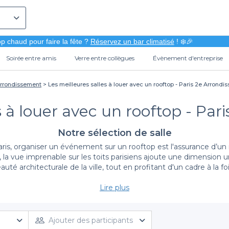
p chaud pour faire la fête ?
Réservez un bar climatisé
! ❄️🎉
Soirée entre amis
Verre entre collègues
Évènement d'entreprise
Arrondissement
Les meilleures salles à louer avec un rooftop - Paris 2e Arrond
s à louer avec un rooftop - Pa
Notre sélection de salle
is, organiser un événement sur un rooftop est l'assurance d’un
e, la vue imprenable sur les toits parisiens ajoute une dimension
uté architecturale de la ville, tout en profitant d'un cadre à la fo
Lire plus
 avantages de choisir Privateaser pour votre salle à l
cessus de réservation. Notre plateforme regroupe une sélection
 les différentes options et comparer les salles en quelques clics
Ajouter des participants