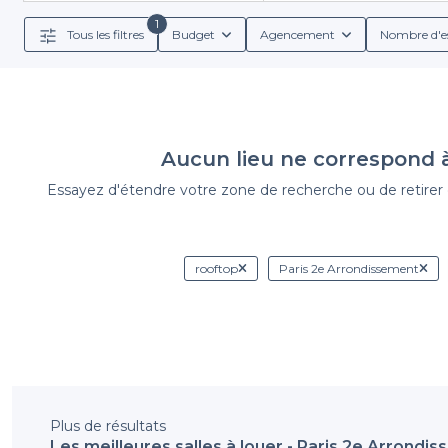
listé avec des informations détaillées sur les servi
1
Tous les filtres
Budget
Agencement
Nombre d'e
Nous vous proposons également des conditions de réser
rooftops dans le 2e arrondiss
Aucun lieu ne correspond 
Ne laissez pas le stress de l’organisation vous freiner
capitale. Profitez d'une expérience inédite en altit
Essayez d'étendre votre zone de recherche ou de retirer de
laissez-vous séduire pa
rooftop
Paris 2e Arrondissement
Plus de résultats
Les meilleures salles à louer - Paris 2e Arrondi