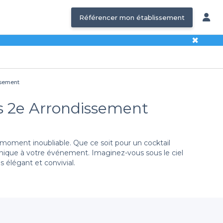
Référencer mon établissement
✖
issement
ris 2e Arrondissement
 moment inoubliable. Que ce soit pour un cocktail
 unique à votre événement. Imaginez-vous sous le ciel
is élégant et convivial.
ouer
 variée de rooftops adaptés à tous types d’événements.
. Chaque rooftop de notre répertoire est soigneusement