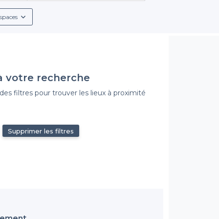
ces inclus, tels que des menus de groupe personnalisables et des of
raffinés ou de jus frais, tout pour satisfaire vos invités.
spaces
vation claires, facilitant ainsi votre planification. Que vous so
ement sauront répondre à vos attentes et vous permettre de réal
Faites le premier pas vers votre événement
à votre recherche
. Avec Privateaser, vous avez à votre disposition les meilleures sa
ude, au-dessus du tumulte parisien. Pour découvrir l’éventail de ch
s filtres pour trouver les lieux à proximité
r nos établissements. Chaque moment mérite d’être célébré dan
Supprimer les filtres
ssement