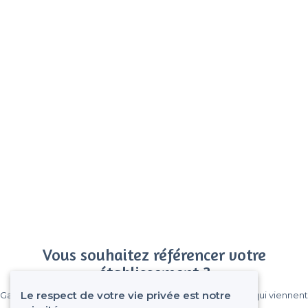
Vous souhaitez référencer votre
établissement ?
Le respect de votre vie privée est notre
Gagnez de nombreux clients parmi le million de visiteurs qui viennent
sur Privateaser chaque mois.