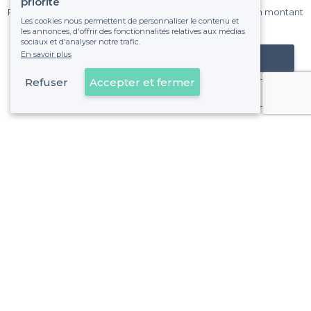
priorité
Pas de commissions et sans engagement, vous payez un montant
Les cookies nous permettent de personnaliser le contenu et
fixe sans risque de voir déraper la facture.
les annonces, d'offrir des fonctionnalités relatives aux médias
sociaux et d'analyser notre trafic.
En savoir plus
Référencer mon établissement
Refuser
Accepter et fermer
Déjà client
Loire - Types de lieux
<
Les meilleures salles à louer - Loire
Les meilleures salles à louer avec un rooftop - Loire