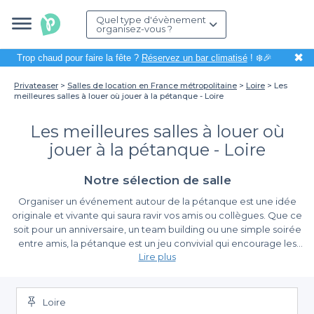
Quel type d'évènement
organisez-vous ?
✖
Trop chaud pour faire la fête ?
Réservez un bar climatisé
! ❄️🎉
Privateaser
Salles de location en France métropolitaine
Loire
Les
meilleures salles à louer où jouer à la pétanque - Loire
Les meilleures salles à louer où
jouer à la pétanque - Loire
Notre sélection de salle
Organiser un événement autour de la pétanque est une idée
originale et vivante qui saura ravir vos amis ou collègues. Que ce
soit pour un anniversaire, un team building ou une simple soirée
entre amis, la pétanque est un jeu convivial qui encourage les
Lire plus
échanges et la bonne humeur. Dans la Loire, nous avons
répertorié plusieurs salles à louer spécialement conçues pour
Une réservation simplifiée grâce à Privateaser
vous permettre de profiter pleinement de cette activité.
Loire
Sur Privateaser, nous vous offrons une
expérience de