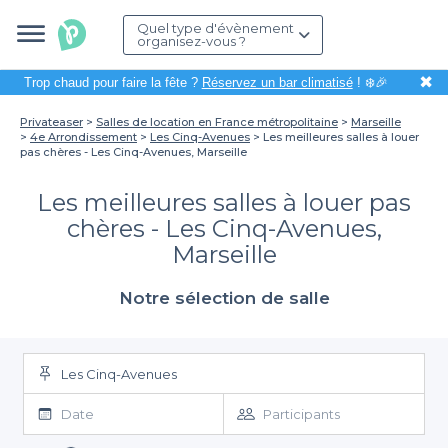
Quel type d'évènement
organisez-vous ?
✖
Trop chaud pour faire la fête ?
Réservez un bar climatisé
! ❄️🎉
Privateaser
Salles de location en France métropolitaine
Marseille
4e Arrondissement
Les Cinq-Avenues
Les meilleures salles à louer
pas chères - Les Cinq-Avenues, Marseille
Les meilleures salles à louer pas
chères - Les Cinq-Avenues,
Marseille
Notre sélection de salle
Les Cinq-Avenues
Date
Participants