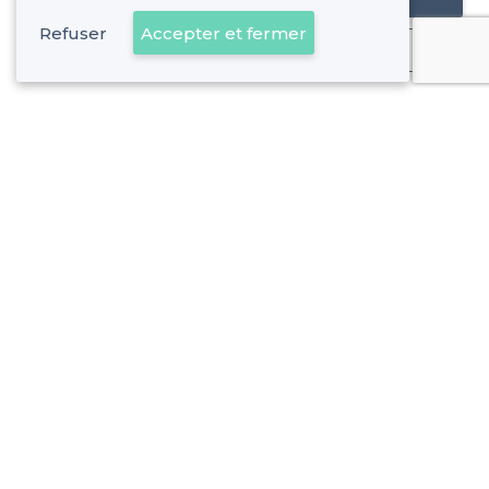
Refuser
Accepter et fermer
Déjà client
Les Cinq-Avenues - Alentours
<
Les meilleures salles à louer pas chères - 4e Arrondissement, Marseille
Les Cinq-Avenues - Types de lieux
<
Les meilleures salles à louer - Les Cinq-Avenues, Marseille
À propos de Privateaser
Privateaser Media
Privateaser en Espagne
Aide
Référencer mon établissement