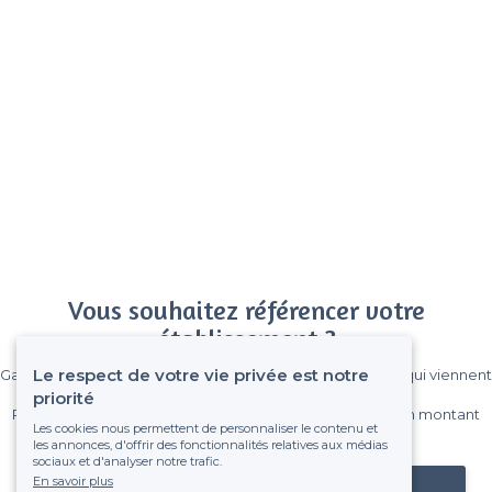
Vous souhaitez référencer votre
établissement ?
Le respect de votre vie privée est notre
Gagnez de nombreux clients parmi le million de visiteurs qui viennent
sur Privateaser chaque mois.
priorité
Pas de commissions et sans engagement, vous payez un montant
Les cookies nous permettent de personnaliser le contenu et
fixe sans risque de voir déraper la facture.
les annonces, d'offrir des fonctionnalités relatives aux médias
sociaux et d'analyser notre trafic.
En savoir plus
Référencer mon établissement