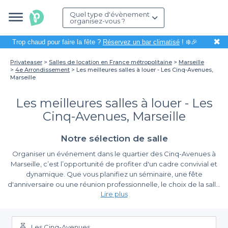
Quel type d'évènement
organisez-vous ?
✖
Trop chaud pour faire la fête ?
Réservez un bar climatisé
! ❄️🎉
Privateaser
Salles de location en France métropolitaine
Marseille
4e Arrondissement
Les meilleures salles à louer - Les Cinq-Avenues,
Marseille
Les meilleures salles à louer - Les
Cinq-Avenues, Marseille
Notre sélection de salle
Organiser un événement dans le quartier des Cinq-Avenues à
Marseille, c’est l’opportunité de profiter d'un cadre convivial et
dynamique. Que vous planifiez un séminaire, une fête
d'anniversaire ou une réunion professionnelle, le choix de la salle
Lire plus
est essentiel pour garantir la réussite de votre événement. Grâce
à Privateaser, la recherche et la réservation de salles adaptées à
La simplicité de réservation avec Privateaser
vos besoins devient un jeu d'enfant.
Les Cinq-Avenues