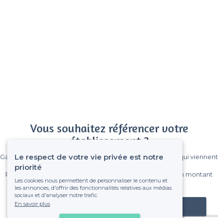
Vous souhaitez référencer votre
établissement ?
Le respect de votre vie privée est notre
Gagnez de nombreux clients parmi le million de visiteurs qui viennent
sur Privateaser chaque mois.
priorité
Pas de commissions et sans engagement, vous payez un montant
Les cookies nous permettent de personnaliser le contenu et
fixe sans risque de voir déraper la facture.
les annonces, d'offrir des fonctionnalités relatives aux médias
sociaux et d'analyser notre trafic.
En savoir plus
Référencer mon établissement