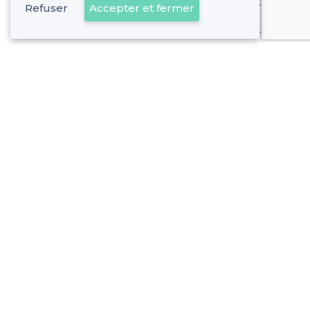
Refuser
Accepter et fermer
Déjà client
Les Cinq-Avenues - Alentours
<
Les meilleures salles à louer - 4e Arrondissement, Marseille
Les Cinq-Avenues - Types de lieux
Les meilleures salles à louer pas chères - Les Cinq-Avenue
Les meilleures salles à louer avec une terrasse - Les Cinq-
À propos de Privateaser
Privateaser Media