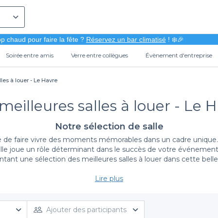
p chaud pour faire la fête ?
Réservez un bar climatisé
! ❄️🎉
Soirée entre amis
Verre entre collègues
Évènement d'entreprise
les à louer - Le Havre
meilleures salles à louer - Le 
Notre sélection de salle
 de faire vivre des moments mémorables dans un cadre unique. Q
salle joue un rôle déterminant dans le succès de votre événement.
tant une sélection des meilleures salles à louer dans cette belle v
Lire plus
Une variété d'options adaptées à tous vos événement
s à louer au Havre adaptées à toutes les ambiances et tous les 
 ou un espace au style plus traditionnel en bord de mer, nous av
Ajouter des participants