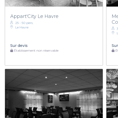
Appart'City Le Havre
Me
C
25 - 50 pers.
Le Havre
Sur devis
Sur
Établissement non réservable
Ét