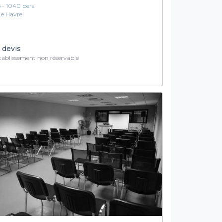
5 - 1040 pers.
Le Havre
 devis
ablissement non réservable