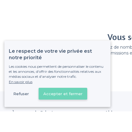
Vous s
Gagnez de nombreu
Le respect de votre vie privée est
Pas de commissions et
notre priorité
Les cookies nous permettent de personnaliser le contenu
et les annonces, d'offrir des fonctionnalités relatives aux
médias sociaux et d'analyser notre trafic.
En savoir plus
Refuser
Accepter et fermer
À propos de Privateaser
Aide
Privateaser Media
Référencer mon
Privateaser en Espagne
Politique de pro