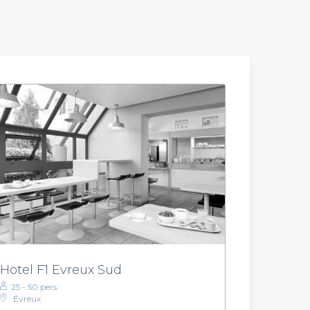
Hotel F1 Evreux Sud
25 - 50 pers.
Évreux