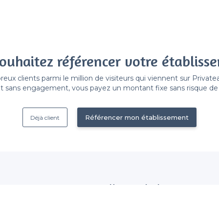
ouhaitez référencer votre établiss
x clients parmi le million de visiteurs qui viennent sur Privat
 sans engagement, vous payez un montant fixe sans risque de vo
Référencer mon établissement
Déjà client
Nous contacter
 établissement
contact@privateaser.com
Nos clients sont satisfaits :
tection des données