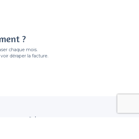
ement ?
easer chaque mois.
ir déraper la facture.
Suivez nous