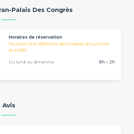
epas assis.
types de lieux que vous pouvez louer sur notre site.
ran-Palais Des Congrès
mplet de salles à louer : lofts, péniches, rooftops ou
ent sur notre site Internet. N'hésitez pas à venir y
tous vos évènements pro et profitez de notre
Horaires de réservation
Peuvent être différents des horaires d'ouverture
au public
Du lundi au dimanche
8h – 2h
Avis