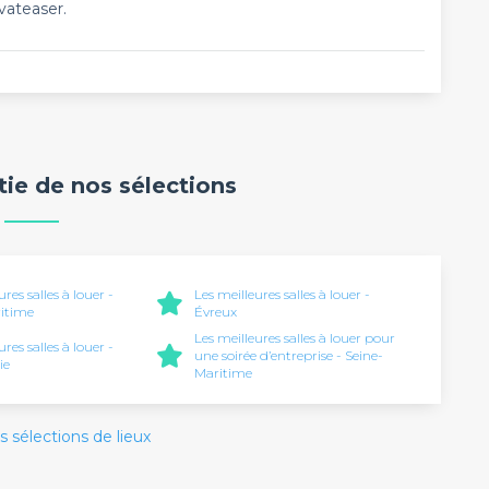
vateaser.
rtie de nos sélections
ures salles à louer -
Les meilleures salles à louer -
itime
Évreux
Les meilleures salles à louer pour
ures salles à louer -
une soirée d’entreprise - Seine-
ie
Maritime
s sélections de lieux