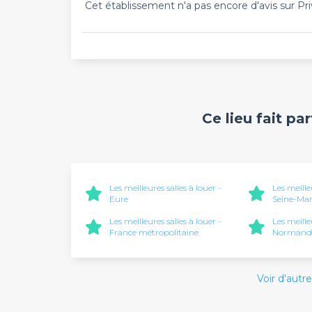
Cet établissement n'a pas encore d'avis sur Pri
Ce lieu fait pa
Les meilleures salles à louer -
Les meille
Eure
Seine-Mar
Les meilleures salles à louer -
Les meille
France métropolitaine
Normand
Voir d'autre