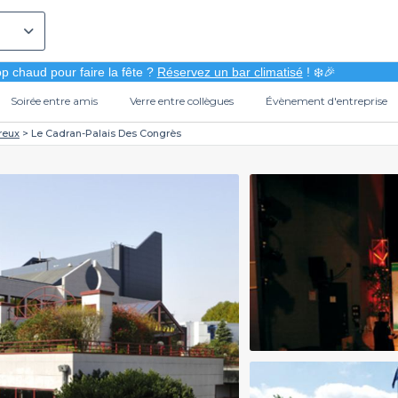
p chaud pour faire la fête ?
Réservez un bar climatisé
! ❄️🎉
Soirée entre amis
Verre entre collègues
Évènement d'entreprise
reux
Le Cadran-Palais Des Congrès