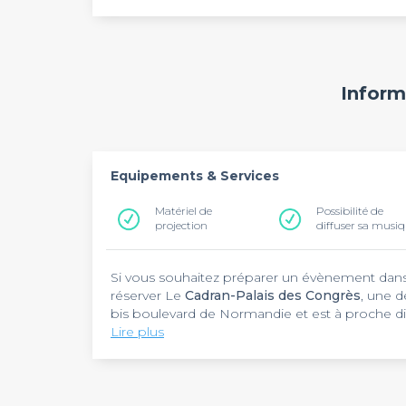
Inform
Equipements & Services
Matériel de
Possibilité de
projection
diffuser sa musi
Si vous souhaitez préparer un évènement dans 
réserver Le
Cadran-Palais des Congrès
, une d
bis boulevard de Normandie et est à proche dis
des équipements nécessaires pour accueillir u
Lire plus
artistique ou une réception partenaire. Vous 
Le
Cadran-Palais des Congrès
propose du mat
professionnels sont les bienvenus de 8 à 2 he
d'affichage et une connexion internet haut déb
salles de location
possibilité de rassembler un grand nombre d'
dans notre top salles.
éclairer sur la capacité d'accueil de la salle, s