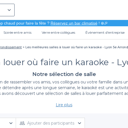
p chaud pour faire la fête ?
Réservez un bar climatisé
! ❄️🎉
Soirée entre amis
Verre entre collègues
Évènement d'entreprise
rrondissement
Les meilleures salles à louer où faire un karaoke - Lyon 5e Arro
 à louer où faire un karaoke - 
Notre sélection de salle
n de rassembler vos amis, vos collègues ou votre famille dans un
détendre après une longue semaine, le karaoké est une activité 
avons découvert une sélection de salles à louer parfaitement a
Lire plus
La simplicité de la réservation sur Privateaser
ké n’a jamais été aussi simple. Nous vous proposons un large éven
issement référencé sur notre plateforme vous offre des conditions
Ajouter des participants