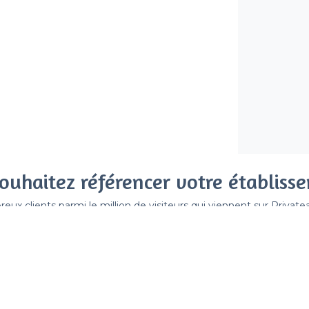
ouhaitez référencer votre établiss
x clients parmi le million de visiteurs qui viennent sur Privat
 sans engagement, vous payez un montant fixe sans risque de vo
Référencer mon établissement
Déjà client