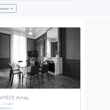
icier de services complémentaires adaptés à vos besoins, comme
invités puissent chanter comme des professionnels.
spaces
Un choix varié pour satisfaire toutes vos attentes
 qui correspondent à tous les styles et toutes les ambiances. 
e louée uniquement pour votre groupe, nous avons ce qu'il vous 
sons, qu'elles soient alcoolisées ou non, ainsi que des plats s
 détail de votre soirée est pris en compte pour assurer une ex
 le 5e arrondissement de Lyon avec Privateaser et vivez une so
r l'ensemble des options qui s'offrent à vous et préparer votre 
PIÈCE Ainay
5 - 42 pers.
Bellecour