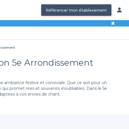
Référencer mon établissement
✖
ndissement
Lyon 5e Arrondissement
e ambiance festive et conviviale. Que ce soit pour un
qui promet rires et souvenirs inoubliables. Dans le 5e
daptées à vos envies de chant.
tail de salles dans le 5e arrondissement, idéales pour
 de réservation claires et détaillées, garantissant une