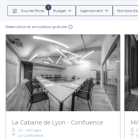
expérience sans stress. De plus, vous pourrez bénéf
1
Tous les filtres
Budget
Agencement
Nombre d'e
Réservation et annulation gratuite
Dans le 5e arrondissement, vous trouverez des salles
bar ou une expérience plus intimiste dans une sall
menus de groupe incluant des options variées de bois
plateforme, chaque
Réservez dès maintenant votre salle de karaoké dans
pas à explorer notre site pour découvri
La Cabane de Lyon - Confluence
MA
20 - 250 pers.
La Confluence