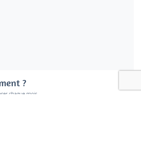
ement ?
easer chaque mois.
ir déraper la facture.