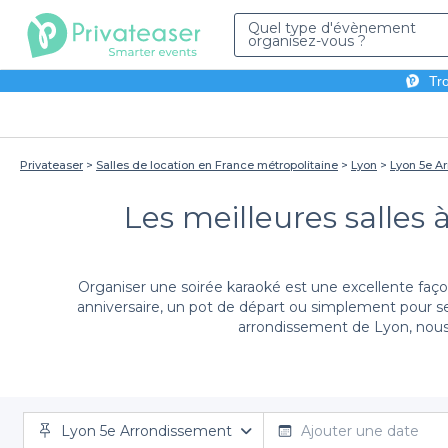
Quel type d'évènement
organisez-vous ?
Tro
Privateaser
Salles de location en France métropolitaine
Lyon
Lyon 5e A
Les meilleures salles
Organiser une soirée karaoké est une excellente faço
anniversaire, un pot de départ ou simplement pour se 
arrondissement de Lyon, nous 
Avec Privateaser, réserver une salle pour votre karao
Lyon 5e Arrondissement
accueillir de petites ou grandes soirées. Chaque établ
Ajouter une date