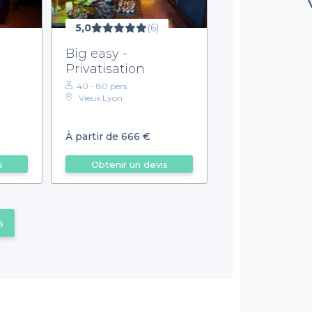
5,0
(6)
Big easy -
Privatisation
40 - 80 pers.
Vieux Lyon
À partir de 666 €
s
Obtenir un devis
s