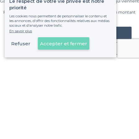
Le respect de votre vie privée est notre
Gagnez de nombreux clients parmi le million de visiteurs qui viennent
sur Privateaser chaque mois.
priorité
Pas de commissions et sans engagement, vous payez un montant
Les cookies nous permettent de personnaliser le contenu et
fixe sans risque de voir déraper la facture.
les annonces, d'offrir des fonctionnalités relatives aux médias
sociaux et d'analyser notre trafic.
En savoir plus
Référencer mon établissement
Refuser
Accepter et fermer
Déjà client
Alpes-Maritimes - Alentours
>
Les meilleures salles à louer où faire un karaoke - Antibe
>
Les meilleures salles à louer où faire un karaoke - Cagne
>
Les meilleures salles à louer où faire un karaoke - Canne
>
Les meilleures salles à louer où faire un karaoke - Nice
>
Les meilleures salles à louer où faire un karaoke - Saint-
>
Les meilleures salles à louer où faire un karaoke - Villef
Voir plus