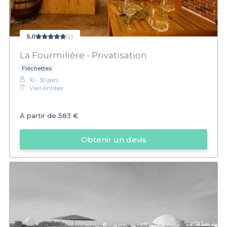
5,0
(2)
La Fourmilière - Privatisation
Fléchettes
10 - 50 pers.
Vieil Antibes
À partir de
583 €
Obtenir un devis