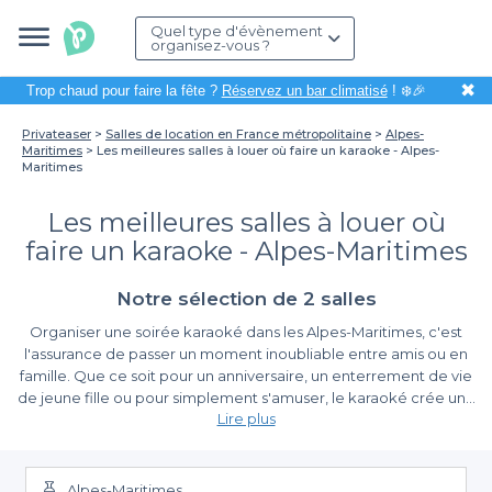
Quel type d'évènement
organisez-vous ?
✖
Trop chaud pour faire la fête ?
Réservez un bar climatisé
! ❄️🎉
Privateaser
Salles de location en France métropolitaine
Alpes-
Maritimes
Les meilleures salles à louer où faire un karaoke - Alpes-
Maritimes
Les meilleures salles à louer où
faire un karaoke - Alpes-Maritimes
Notre sélection de 2 salles
Organiser une soirée karaoké dans les Alpes-Maritimes, c'est
l'assurance de passer un moment inoubliable entre amis ou en
famille. Que ce soit pour un anniversaire, un enterrement de vie
de jeune fille ou pour simplement s'amuser, le karaoké crée une
Lire plus
ambiance conviviale et festive. Cependant, choisir le bon lieu est
essentiel pour garantir le succès de votre événement.
Une réservation simplifiée avec Privateaser
Alpes-Maritimes