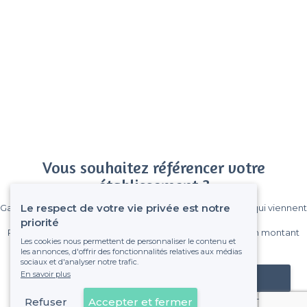
Vous souhaitez référencer votre
établissement ?
Le respect de votre vie privée est notre
Gagnez de nombreux clients parmi le million de visiteurs qui viennent
sur Privateaser chaque mois.
priorité
Pas de commissions et sans engagement, vous payez un montant
Les cookies nous permettent de personnaliser le contenu et
fixe sans risque de voir déraper la facture.
les annonces, d'offrir des fonctionnalités relatives aux médias
sociaux et d'analyser notre trafic.
En savoir plus
Référencer mon établissement
Refuser
Accepter et fermer