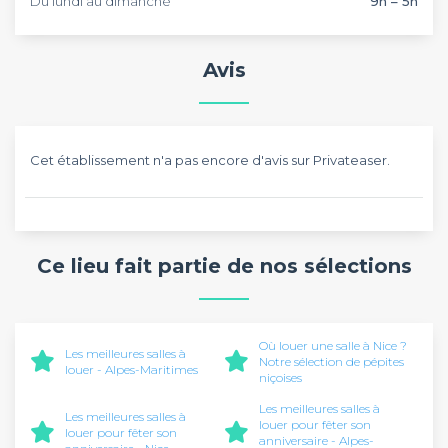
Du lundi au dimanche
9h – 5h
Avis
Cet établissement n'a pas encore d'avis sur Privateaser.
Ce lieu fait partie de nos sélections
Où louer une salle à Nice ?
Les meilleures salles à
Notre sélection de pépites
louer - Alpes-Maritimes
niçoises
Les meilleures salles à
Les meilleures salles à
louer pour fêter son
louer pour fêter son
anniversaire - Alpes-