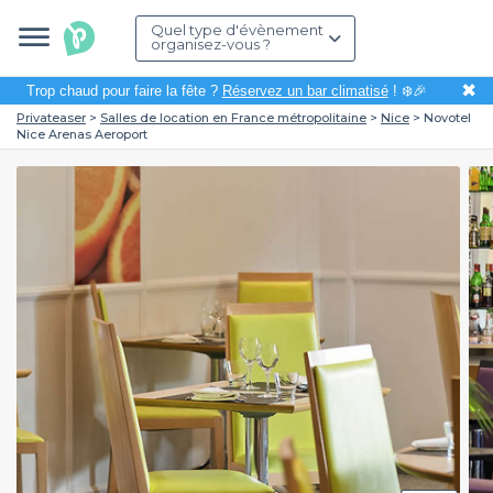
Quel type d'évènement
organisez-vous ?
✖
Trop chaud pour faire la fête ?
Réservez un bar climatisé
! ❄️🎉
Privateaser
Salles de location en France métropolitaine
Nice
Novotel
Nice Arenas Aeroport