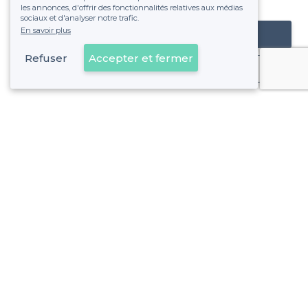
fixe sans risque de voir déraper la facture.
les annonces, d'offrir des fonctionnalités relatives aux médias
sociaux et d'analyser notre trafic.
En savoir plus
Référencer mon établissement
Refuser
Accepter et fermer
Déjà client
Puy-de-Dôme - Alentours
>
Les meilleures salles à louer avec jardin - Clermont-Ferra
>
Les meilleures salles à louer avec jardin - Gerzat
Puy-de-Dôme - Types de lieux
<
Les meilleures salles à louer - Puy-de-Dôme