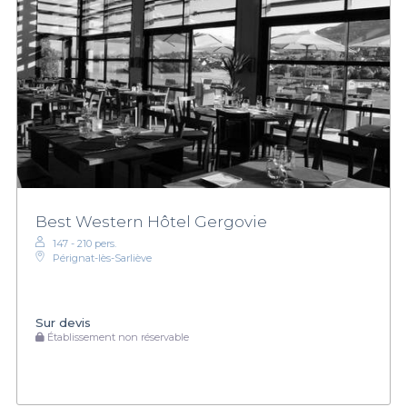
Best Western Hôtel Gergovie
147 - 210 pers.
Pérignat-lès-Sarliève
Sur devis
Établissement non réservable