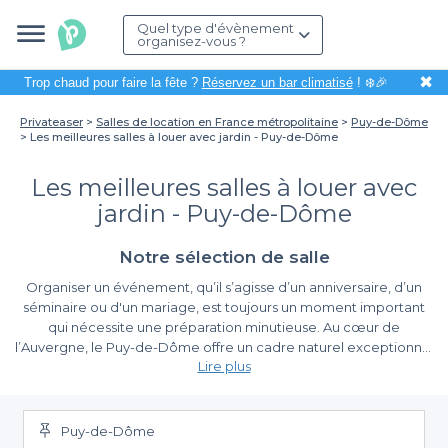
Quel type d'évènement
organisez-vous ?
✖
Trop chaud pour faire la fête ?
Réservez un bar climatisé
! ❄️🎉
Privateaser
Salles de location en France métropolitaine
Puy-de-Dôme
Les meilleures salles à louer avec jardin - Puy-de-Dôme
Les meilleures salles à louer avec
jardin - Puy-de-Dôme
Notre sélection de salle
Organiser un événement, qu’il s’agisse d’un anniversaire, d’un
séminaire ou d'un mariage, est toujours un moment important
qui nécessite une préparation minutieuse. Au cœur de
l’Auvergne, le Puy-de-Dôme offre un cadre naturel exceptionnel
Lire plus
pour accueillir vos manifestations. Avec ses paysages verdoyants
et ses jardins enchanteurs, les salles à louer avec jardin
L'attrait des salles avec jardin
constituent un choix idéal pour profiter de la beauté du décor
tout en disposant d’un espace confortable pour vos invités.
Puy-de-Dôme
Opter pour une salle avec jardin dans le Puy-de-Dôme, c'est