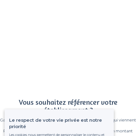
Vous souhaitez référencer votre
établissement ?
Le respect de votre vie privée est notre
Gagnez de nombreux clients parmi le million de visiteurs qui viennent
sur Privateaser chaque mois.
priorité
Pas de commissions et sans engagement, vous payez un montant
Les cookies nous permettent de personnaliser le contenu et