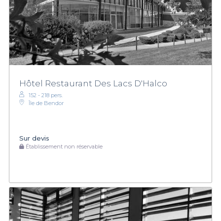
Hôtel Restaurant Des Lacs D'Halco
152 - 218 pers.
Île de Bendor
Sur devis
Établissement non réservable