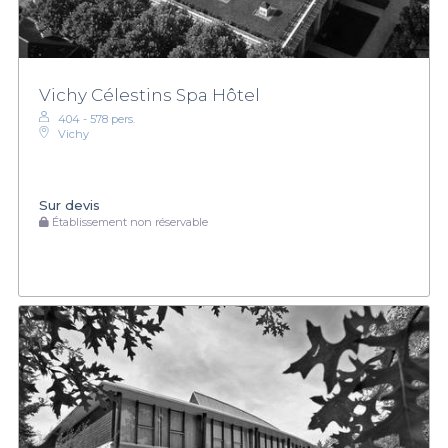
Vichy Célestins Spa Hôtel
404 - 578 pers.
Vichy
Sur devis
Établissement non réservable