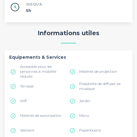
JUSQU'À
5h
Informations utiles
Equipements & Services
Accessible pour les
personnes à mobilité
Matériel de projection
réduite
Possibilité de diffuser sa
Terrasse
musique
Wifi
Jardin
Matériel de sonorisation
Micro
Vestiaire
Paperboard