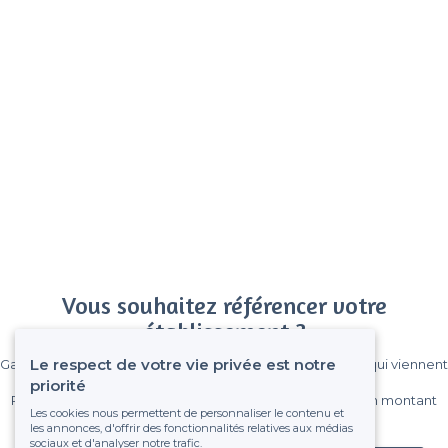
Vous souhaitez référencer votre
établissement ?
Le respect de votre vie privée est notre
Gagnez de nombreux clients parmi le million de visiteurs qui viennent
sur Privateaser chaque mois.
priorité
Pas de commissions et sans engagement, vous payez un montant
Les cookies nous permettent de personnaliser le contenu et
fixe sans risque de voir déraper la facture.
les annonces, d'offrir des fonctionnalités relatives aux médias
sociaux et d'analyser notre trafic.