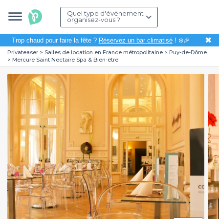
Quel type d'évènement
organisez-vous ?
✖
Trop chaud pour faire la fête ?
Réservez un bar climatisé
! ❄️🎉
Privateaser
Salles de location en France métropolitaine
Puy-de-Dôme
Mercure Saint Nectaire Spa & Bien-être