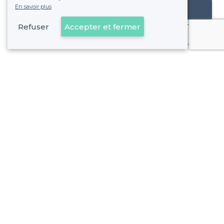
En savoir plus
Référencer mon établissement
Refuser
Accepter et fermer
Déjà client
À propos de Privateaser
Privateaser Media
Privateaser en Espagne
Aide
Référencer mon établissement
Politique de protection des données
Conditions générales d'utilisation