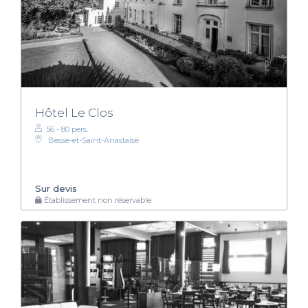
Hôtel Le Clos
56 - 80 pers.
Besse-et-Saint-Anastaise
Sur devis
Établissement non réservable