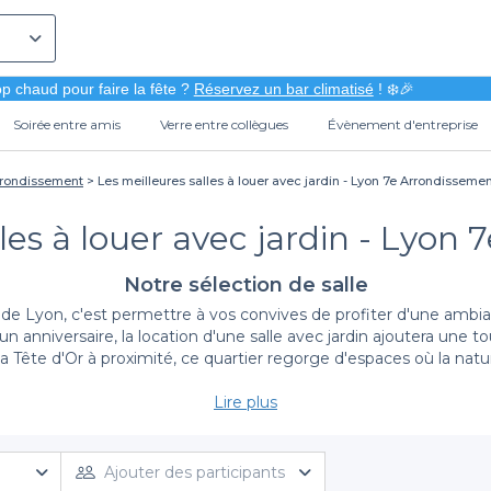
p chaud pour faire la fête ?
Réservez un bar climatisé
! ❄️🎉
Soirée entre amis
Verre entre collègues
Évènement d'entreprise
rrondissement
Les meilleures salles à louer avec jardin - Lyon 7e Arrondisseme
lles à louer avec jardin - Lyon
Notre sélection de salle
 Lyon, c'est permettre à vos convives de profiter d'une ambianc
'un anniversaire, la location d'une salle avec jardin ajoutera un
Tête d'Or à proximité, ce quartier regorge d'espaces où la natu
Lire plus
avantages de passer par Privateaser pour vos réserva
solution simple et efficace pour trouver la salle idéale avec jard
De la salle intimiste au jardin spacieux, toutes les options son
Ajouter des participants