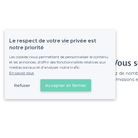
Le respect de votre vie privée est
notre priorité
Les cookies nous permettent de personnaliser le contenu
Vous s
et les annonces, d'offrir des fonctionnalités relatives aux
médias sociaux et d'analyser notre trafic.
En savoir plus
Gagnez de nombreu
Pas de commissions et
Refuser
Accepter et fermer
Lyon 7e Arrondissement - Alentours