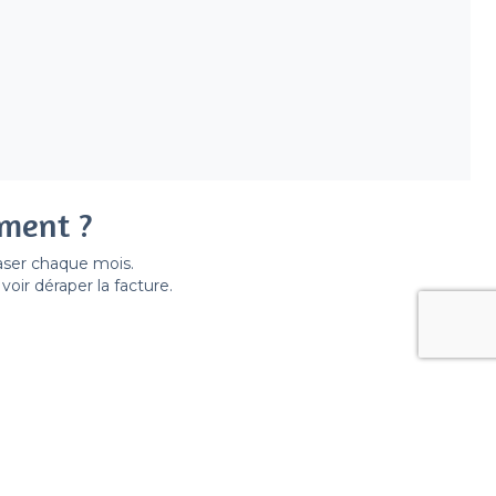
ement ?
easer chaque mois.
ir déraper la facture.
pes de lieux