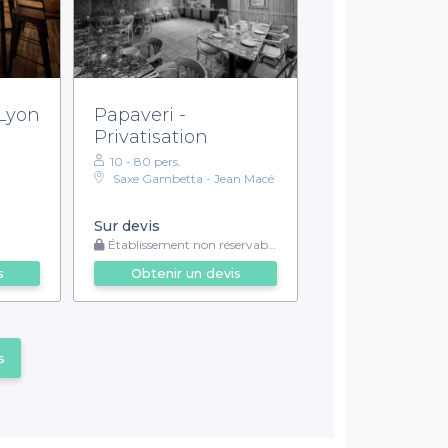
 Lyon
Papaveri -
Privatisation
10 - 80 pers.
Saxe Gambetta - Jean Macé
Sur devis
Établissement non réservable
s
Obtenir un devis
s