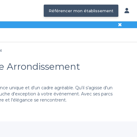
Référencer mon établissement
✖
nt
 7e Arrondissement
e unique et d'un cadre agréable. Qu'il s'agisse d'un
e touche d'exception à votre événement. Avec ses parcs
re et l'élégance se rencontrent.
tions
in à Lyon 7e. Notre plateforme vous offre une large
t possibles. En quelques clics, vous pouvez comparer les