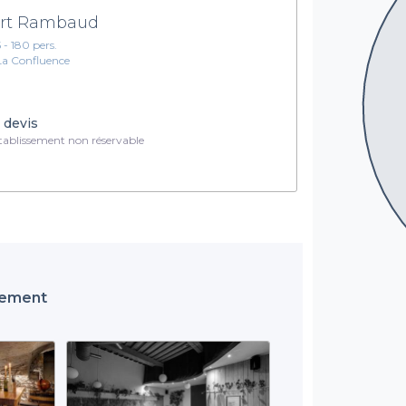
rt Rambaud
5 - 180 pers.
La Confluence
 devis
ablissement non réservable
ssement