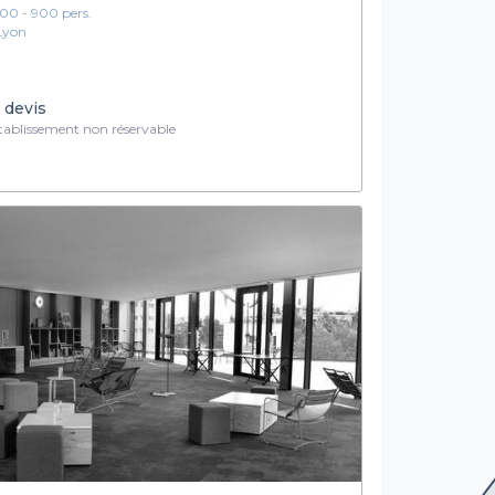
100 - 900 pers.
Lyon
 devis
ablissement non réservable