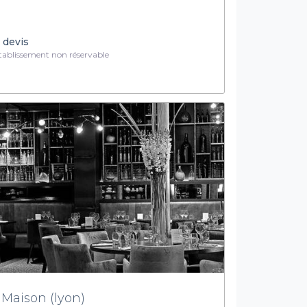
 devis
ablissement non réservable
 Maison (lyon)