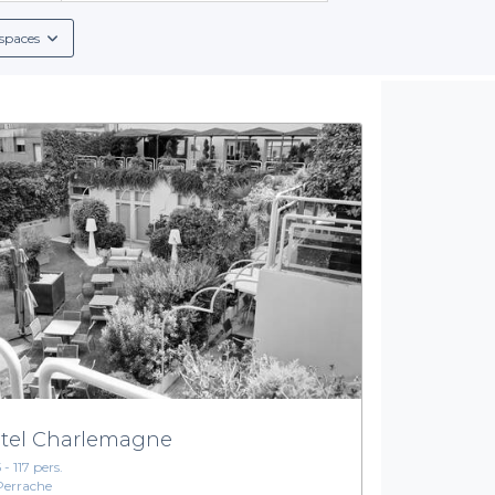
icités de chacun, telles que les conditions de réservation, les ch
spaces
 à vos attentes. Que vous cherchiez des cocktails rafraîchissa
iteront l'organisation de votre événement. Plus besoin de jongle
tout pour vous.
Osez la nature pour vos événements
ment de Lyon et multipliez les chances de réussite de votre évé
ourageons à explorer dès maintenant notre sélection d’espaces 
our découvrir notre offre et planifier facilement votre prochaine re
tel Charlemagne
 - 117 pers.
Perrache