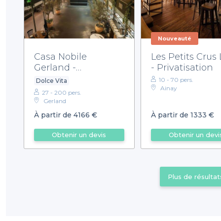
Nouveauté
Casa Nobile
Les Petits Crus
Gerland -
- Privatisation
Privatisation
10 - 70 pers.
Dolce Vita
Ainay
27 - 200 pers.
Gerland
À partir de 4166 €
À partir de 1333 €
Obtenir un devis
Obtenir un devi
Plus de résultat