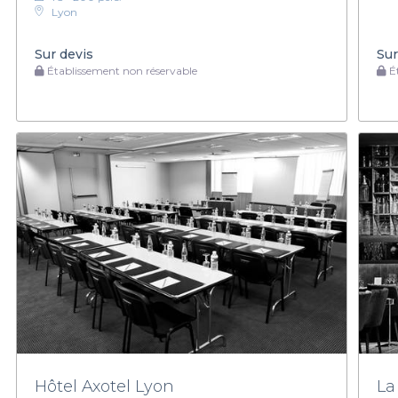
Lyon
Sur devis
Sur
Établissement non réservable
Ét
Hôtel Axotel Lyon
La