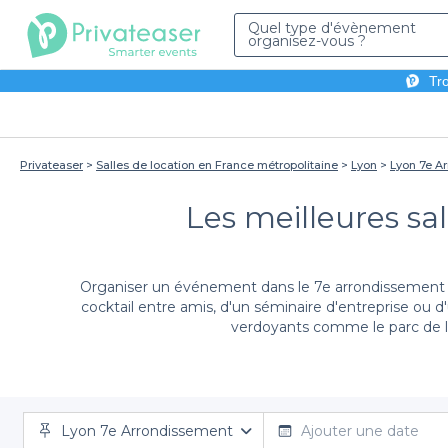
Quel type d'évènement
organisez-vous ?
Tro
Privateaser
Salles de location en France métropolitaine
Lyon
Lyon 7e A
Les meilleures sa
Organiser un événement dans le 7e arrondissement de
cocktail entre amis, d'un séminaire d'entreprise ou d
verdoyants comme le parc de la 
Les 
En optant pour Privateaser, vous bénéficiez d'une 
Lyon 7e Arrondissement
diversité d'espaces adaptés à tous types d'événements. 
Ajouter une date