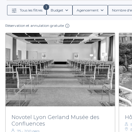
différents établissements et découvrir les spécif
1
Tous les filtres
Budget
Agencement
Nombre d'e
Tous nos lieux référencés sont conçus pour répondre
trouverez une gamme riche de services inclus qui facil
Réservation et annulation gratuite
Réservez votre salle avec jardin dans le 7e arrondisse
de la praticité d’un service complet. Nous vous enc
Visitez notre site p
Novotel Lyon Gerland Musée des
Hô
Confluences
5
75 - 200 pers.