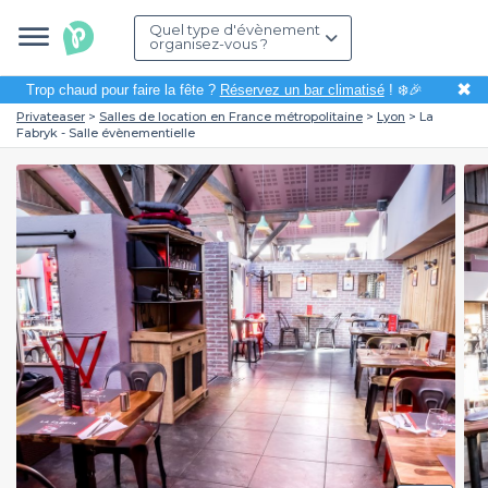
Quel type d'évènement
organisez-vous ?
✖
Trop chaud pour faire la fête ?
Réservez un bar climatisé
! ❄️🎉
Privateaser
Salles de location en France métropolitaine
Lyon
La
Fabryk - Salle évènementielle