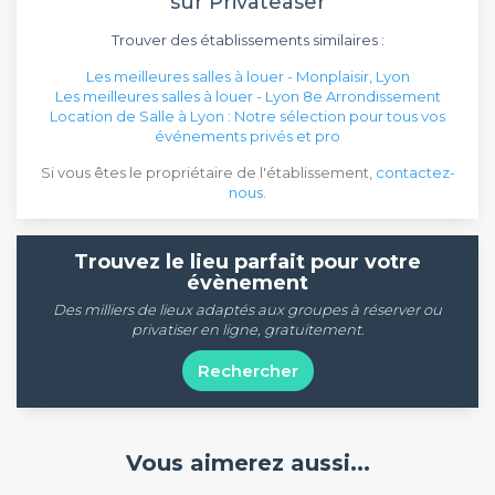
sur Privateaser
Trouver des établissements similaires :
Les meilleures salles à louer - Monplaisir, Lyon
Les meilleures salles à louer - Lyon 8e Arrondissement
Location de Salle à Lyon : Notre sélection pour tous vos
événements privés et pro
Si vous êtes le propriétaire de l'établissement,
contactez-
nous
.
Trouvez le lieu parfait pour votre
évènement
Des milliers de lieux adaptés aux groupes à réserver ou
privatiser en ligne, gratuitement.
Rechercher
Vous aimerez aussi...