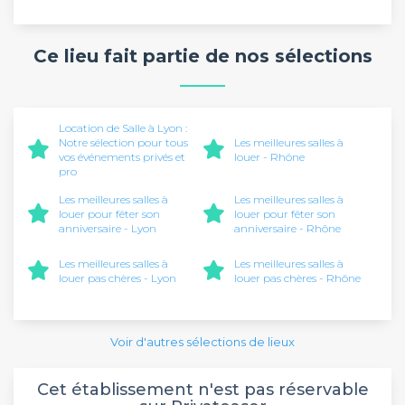
Ce lieu fait partie de nos sélections
Location de Salle à Lyon :
Notre sélection pour tous
Les meilleures salles à
vos événements privés et
louer - Rhône
pro
Les meilleures salles à
Les meilleures salles à
louer pour fêter son
louer pour fêter son
anniversaire - Lyon
anniversaire - Rhône
Les meilleures salles à
Les meilleures salles à
louer pas chères - Lyon
louer pas chères - Rhône
Voir d'autres sélections de lieux
Cet établissement n'est pas réservable