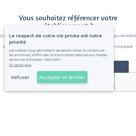
Vous souhaitez référencer votre
établissement ?
Le respect de votre vie privée est notre
Gagnez de nombreux clients parmi le million de visiteurs qui viennent
sur Privateaser chaque mois.
priorité
Pas de commissions et sans engagement, vous payez un montant
Les cookies nous permettent de personnaliser le contenu et
fixe sans risque de voir déraper la facture.
les annonces, d'offrir des fonctionnalités relatives aux médias
sociaux et d'analyser notre trafic.
En savoir plus
Référencer mon établissement
Refuser
Accepter et fermer
Déjà client
À propos de Privateaser
Privateaser Media