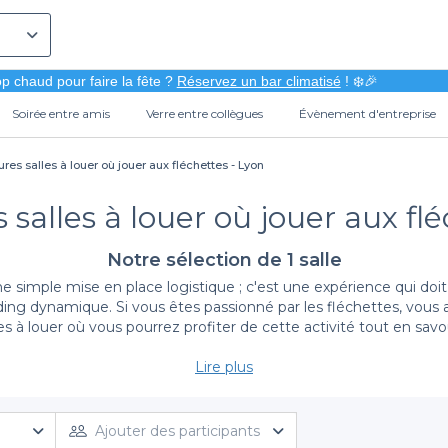
p chaud pour faire la fête ?
Réservez un bar climatisé
! ❄️🎉
Soirée entre amis
Verre entre collègues
Évènement d'entreprise
ures salles à louer où jouer aux fléchettes - Lyon
 salles à louer où jouer aux fl
Notre sélection de 1 salle
 simple mise en place logistique ; c'est une expérience qui doit 
ing dynamique. Si vous êtes passionné par les fléchettes, vous
les à louer où vous pourrez profiter de cette activité tout en s
Lire plus
L'expérience de réservation simplifiée
is été aussi simple. Grâce à notre plateforme, vous avez accès à 
 soirée de lancement, ou simplement profiter d'un moment de dé
Ajouter des participants