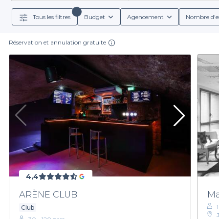
faut. Vous pouvez comparer les différentes options dis
1
Tous les filtres
Budget
Agencement
Nombre d'e
Réservation et annulation gratuite
En choisissant Privateaser, vous ne faites pas q
l'organisation d’un groupe avec menus sur mesu
établissements à Lyon vous permettront de déguster
Si vous êtes prêt à plonger dans l'univers des fléchett
faites de votre événement un moment mémorable. N'att
4,4
ARÈNE CLUB
Ma
Club