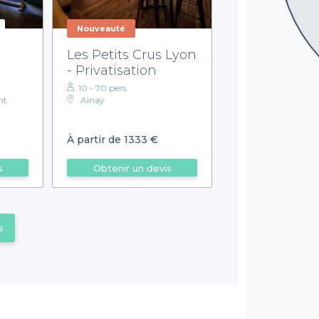
Nouveauté
Les Petits Crus Lyon
- Privatisation
10 - 70 pers.
nt
Ainay
À partir de 1333 €
s
Obtenir un devis
s