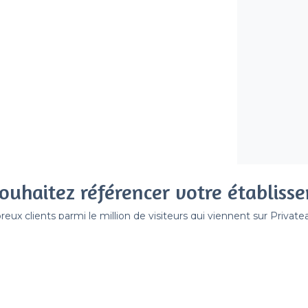
ouhaitez référencer votre établiss
x clients parmi le million de visiteurs qui viennent sur Privat
 sans engagement, vous payez un montant fixe sans risque de vo
Référencer mon établissement
Déjà client