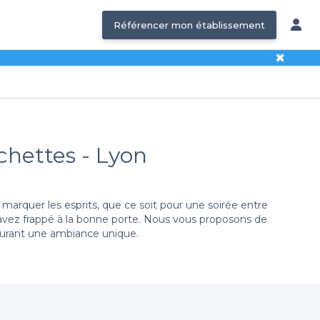
Référencer mon établissement
✖
échettes - Lyon
marquer les esprits, que ce soit pour une soirée entre
 avez frappé à la bonne porte. Nous vous proposons de
avourant une ambiance unique.
une large sélection de salles adaptées à vos besoins.
tente autour des fléchettes, nous avons ce qu’il vous