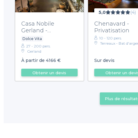
5,0
(4)
Casa Nobile
Chenavard -
Gerland -
Privatisation
Privatisation
10 - 120 pers.
Dolce Vita
Terreaux - Bat d'arge
27 - 200 pers.
Gerland
À partir de 4166 €
Sur devis
Obtenir un devis
Obtenir un devi
Plus de résultat