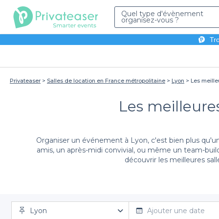
Quel type d'évènement
organisez-vous ?
Tro
Privateaser
Salles de location en France métropolitaine
Lyon
Les meille
Les meilleures
Organiser un événement à Lyon, c'est bien plus qu'une
amis, un après-midi convivial, ou même un team-build
découvrir les meilleures sal
Avec Privateaser, réserver un espace à Lyon n’a jama
Lyon
Que vous souhaitiez organiser un tournoi amical, une
Ajouter une date