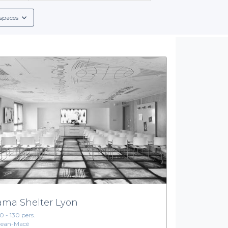
ponibles, en tenant compte de la capacité d'accueil, de la local
de ce sport.
spaces
Diversité d'offres et services inclus
u'effectuer une réservation. Vous bénéficiez d'un ensemble de se
re aux boissons adaptées à vos préférences, nous veillons à ce q
 vos boissons préférées, qu'il s'agisse de cocktails rafraîchissa
fléchettes.
es au cœur de la ville des Lumières, explorez nos suggestions de 
endez plus pour découvrir les offres alléchantes de Privateas
jouer aux fléchettes !
ma Shelter Lyon
10 - 130 pers.
Jean-Macé