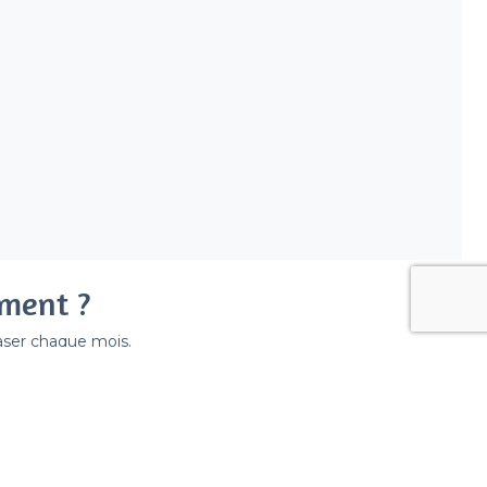
ement ?
easer chaque mois.
ir déraper la facture.