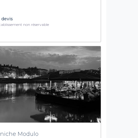
 devis
ablissement non réservable
niche Modulo