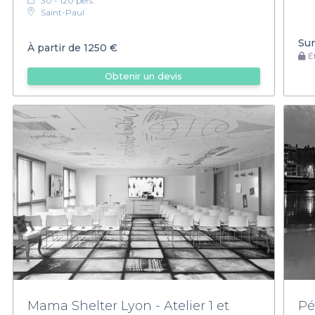
30 - 120 pers.
Saint-Paul
Sur
À partir de
1250 €
Ét
Obtenir un devis
Mama Shelter Lyon - Atelier 1 et
Pé