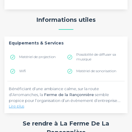
Informations utiles
Equipements & Services
Possibilité de diffuser sa
Matériel de projection
musique
Wifi
Matériel de sonorisation
Bénéficiant d’une ambiance calme, sur la route
d’Arromanches, la
Ferme de la Rançonnière
semble
propice pour l’organisation d’un évènement d’entreprise.
Lire plus
Anciennement connu sous le nom de Relais du Silence, cet
hôtel se situe à Crépon, à 3 km de la côte Normande. Pour
Mêlant tradition et modernité, la
Ferme de la Rançonnière
vous y rendre, il vous faut 29 minutes de route de Caen et 20
dégage son originalité à travers ses murs en pierre et ses
Se rendre à La Ferme De La
min de trajet de Bayeux.
poutres apparentes. Ce cadre de travail calme et motivant
peut contribuer facilement à votre intégration.