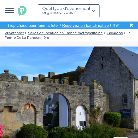
Quel type d'évènement
organisez-vous ?
✖
Trop chaud pour faire la fête ?
Réservez un bar climatisé
! ❄️🎉
Privateaser
Salles de location en France métropolitaine
Calvados
La
Ferme De La Rançonnière