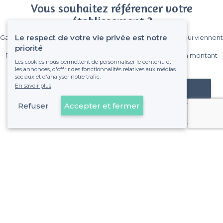
Vous souhaitez référencer votre
établissement ?
Le respect de votre vie privée est notre
Gagnez de nombreux clients parmi le million de visiteurs qui viennent
sur Privateaser chaque mois.
priorité
Pas de commissions et sans engagement, vous payez un montant
Les cookies nous permettent de personnaliser le contenu et
fixe sans risque de voir déraper la facture.
les annonces, d'offrir des fonctionnalités relatives aux médias
sociaux et d'analyser notre trafic.
En savoir plus
Référencer mon établissement
Refuser
Accepter et fermer
Déjà client
À propos de Privateaser
Privateaser Media
Privateaser en Espagne