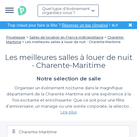
Quel type d'évènement
organisez-vous ?
✖
Trop chaud pour faire la fête ?
Réservez un bar climatisé
! ❄️🎉
Privateaser
Salles de location en France métropolitaine
Charente-
Maritime
Les meilleures salles à louer de nuit - Charente-Maritime
Les meilleures salles à louer de nuit
- Charente-Maritime
Notre sélection de salle
Organiser un événement nocturne dans le magnifique
département de la Charente-Maritime est une expérience à la
fois excitante et enrichissante. Que ce soit pour une fête
d’anniversaire, un mariage ou une soirée corporate, la sélection
Lire plus
de la bonne salle est essentielle pour garantir le succès de votre
soirée. Grâce à nos services, nous vous aidons à choisir parmi les
Une réservation simplifiée avec Privateaser
meilleures salles à louer pour des événements qui se prolongent
bien au-delà de minuit, dans ce cadre maritime enchanteur.
Charente-Maritime
Opter pour Privateaser, c'est profiter d'une plateforme simple