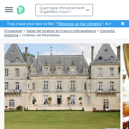
Quel type d'évènement
organisez-vous ?
✖
Trop chaud pour faire la fête ?
Réservez un bar climatisé
! ❄️🎉
Privateaser
Salles de location en France métropolitaine
Charente-
Maritime
Château de Mirambeau