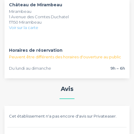
Château de Mirambeau
dont la piscine reflète les murs. Le parc gigantesque à la
Château de Mirambeau
nous fait retourner dans le passée,
Mirambeau
pelouse parfaitement entretenue peut faire l'objet de feu
au temps des princes et des princesses, comme un rêve
1 Avenue des Comtes Duchatel
d'artifice, de décollage de montgolfière ou encore de
d'enfant qu'on peut enfin accomplir en tout sérénité.
17150 Mirambeau
cocktail pendant les beaux jours d'été. Les salles qui
Voir sur la carte
abriteront vos cocktails et réceptions sont toutes
authentiques et décorées de pierres grises à la voûte
envoûtante.
Horaires de réservation
Peuvent être différents des horaires d'ouverture au public
Du lundi au dimanche
9h – 6h
Avis
Cet établissement n'a pas encore d'avis sur Privateaser.