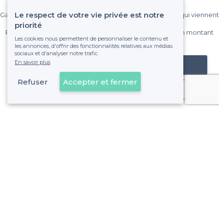
Le respect de votre vie privée est notre
Gagnez de nombreux clients parmi le million de visiteurs qui viennent
sur Privateaser chaque mois.
priorité
Pas de commissions et sans engagement, vous payez un montant
Les cookies nous permettent de personnaliser le contenu et
fixe sans risque de voir déraper la facture.
les annonces, d'offrir des fonctionnalités relatives aux médias
sociaux et d'analyser notre trafic.
En savoir plus
Référencer mon établissement
Refuser
Accepter et fermer
Déjà client
À propos de Privateaser
Privateaser Media
Privateaser en Espagne
Aide