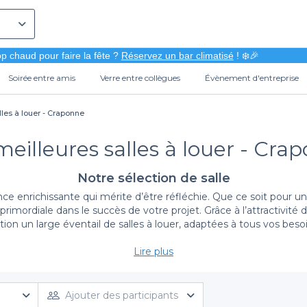
p chaud pour faire la fête ?
Réservez un bar climatisé
! ❄️🎉
Soirée entre amis
Verre entre collègues
Évènement d'entreprise
lles à louer - Craponne
meilleures salles à louer - Cra
Notre sélection de salle
enrichissante qui mérite d’être réfléchie. Que ce soit pour un 
 primordiale dans le succès de votre projet. Grâce à l’attractivité
tion un large éventail de salles à louer, adaptées à tous vos beso
Lire plus
Profitez de la diversité des offres avec Privateaser
ponne simplifie grandement la gestion de votre événement. Nous 
 conviviaux, parfaits pour une fête entre amis. Votre expérience
Ajouter des participants