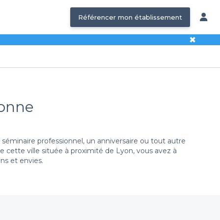
Référencer mon établissement
✖
ponne
séminaire professionnel, un anniversaire ou tout autre
 de cette ville située à proximité de Lyon, vous avez à
ins et envies.
vous proposons une sélection variée d'établissements,
 de réservation est simplifiée grâce à notre plateforme