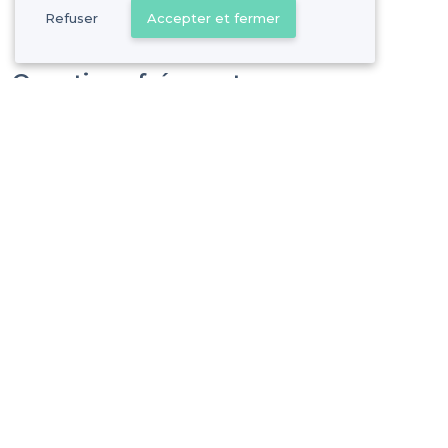
Refuser
Accepter et fermer
Questions fréquentes
Comment peut-on privatiser complètement un lieu p
Combien coûte la privatisation complète d’un lieu p
Quels sont les meilleurs lieux pour organiser un év
Vous s
Gagnez de nombreu
Pas de commissions et