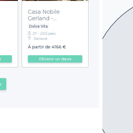
Casa Nobile
Gerland -
Privatisation
Dolce Vita
27 - 200 pers.
Gerland
À partir de 4166 €
s
Obtenir un devis
s