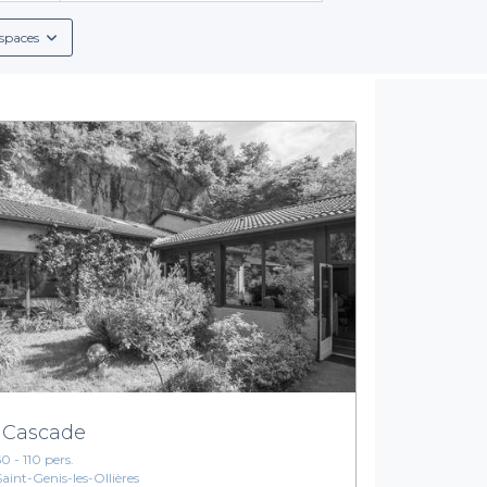
aillées sur chaque lieu, y compris les conditions de location, le
proposées.
spaces
ment de menus de groupe sur mesure, combinant plats savoureu
 des rafraîchissements plus traditionnels, vous trouverez nécessai
Réservez votre salle à Craponne sans hésitation
stresser. Utiliser Privateaser, c'est la garantie d'une réservation
 dynamique et accessible, Craponne est l'endroit idéal pour ma
la salle parfaite pour votre événement. Découvrez dès maintenant
et faites de votre projet un réel succès !
 Cascade
50 - 110 pers.
Saint-Genis-les-Ollières