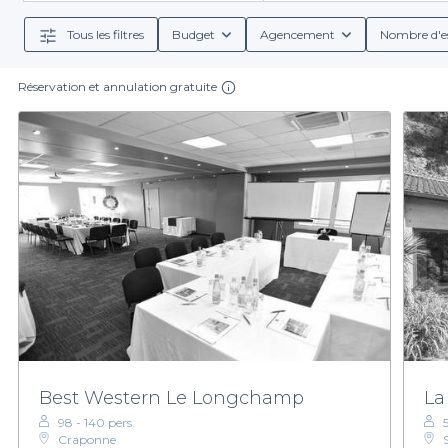
en ligne. Vous pouvez consulter des informations dét
Tous les filtres
Budget
Agencement
Nombre d'e
En choisissant Privateaser, vous bénéficiez égale
optiez pour un cocktail dînatoire ou pour
Réservation et annulation gratuite
Ne laissez pas l'organisation de votre événement vous 
répondre à vos attentes. Située au cœur d'une région
N'attendez plus pour explorer nos offres et dénicher 
Best Western Le Longchamp
La
98 - 140 pers.
Craponne