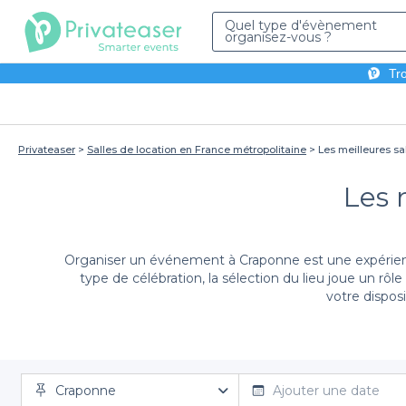
Quel type d'évènement
organisez-vous ?
Tro
Privateaser
Salles de location en France métropolitaine
Les meilleures sa
Les 
Organiser un événement à Craponne est une expérience 
type de célébration, la sélection du lieu joue un rôle
votre disposi
Utiliser Privateaser pour réserver votre salle à Cra
Craponne
allant des salles de réunion modernes aux espaces plus
Ajouter une date