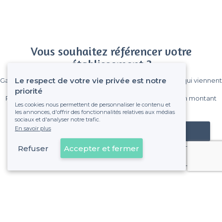
Vous souhaitez référencer votre
établissement ?
Le respect de votre vie privée est notre
Gagnez de nombreux clients parmi le million de visiteurs qui viennent
sur Privateaser chaque mois.
priorité
Pas de commissions et sans engagement, vous payez un montant
Les cookies nous permettent de personnaliser le contenu et
fixe sans risque de voir déraper la facture.
les annonces, d'offrir des fonctionnalités relatives aux médias
sociaux et d'analyser notre trafic.
En savoir plus
Référencer mon établissement
Refuser
Accepter et fermer
Déjà client
Lyon 7e Arrondissement - Alentours
<
Les meilleures salles à louer cosy - Lyon