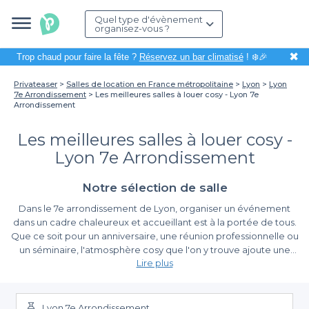
Quel type d'évènement
organisez-vous ?
✖
Trop chaud pour faire la fête ?
Réservez un bar climatisé
! ❄️🎉
Privateaser
Salles de location en France métropolitaine
Lyon
Lyon
7e Arrondissement
Les meilleures salles à louer cosy - Lyon 7e
Arrondissement
Les meilleures salles à louer cosy -
Lyon 7e Arrondissement
Notre sélection de salle
Dans le 7e arrondissement de Lyon, organiser un événement
dans un cadre chaleureux et accueillant est à la portée de tous.
Que ce soit pour un anniversaire, une réunion professionnelle ou
un séminaire, l'atmosphère cosy que l'on y trouve ajoute une
Lire plus
touche unique à vos moments de partage. Ce quartier, riche en
histoire et en caractère, regorge de lieux qui ne demandent
Pourquoi choisir Privateaser pour vos réservations ?
qu'à être transformés en espaces de convivialité pour vos
échanges.
Lyon 7e Arrondissement