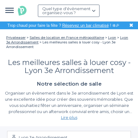
Quel type d'évènement
organisez-vous ?
✖
Trop chaud pour faire la fête ?
Réservez un bar climatisé
! ❄️🎉
Privateaser
Salles de location en France métropolitaine
Lyon
Lyon
3e Arrondissement
Les meilleures salles à louer cosy - Lyon 3e
Arrondissement
Les meilleures salles à louer cosy -
Lyon 3e Arrondissement
Notre sélection de salle
Organiser un évènement dans le 3e arrondissement de Lyon est
une excellente idée pour créer des souvenirs mémorables. Que
vous souhaitiez fêter un anniversaire, organiser un séminaire
professionnel ou un afterwork convivial entre amis, choisir un
Lire plus
espace accueillant et chaleureux est essentiel pour la réussite
de votre événement. Lyon, avec son ambiance unique et sa
Un large éventail de lieux disponibles
gastronomie reconnue, vous offre une multitude de lieux à la
décoration cosy qui sauront séduire vos invités.
Lyon 3e Arrondissement