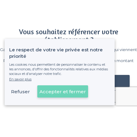
Vous souhaitez référencer votre
établissement ?
Le respect de votre vie privée est notre
Gagnez de nombreux clients parmi le million de visiteurs qui viennent
sur Privateaser chaque mois.
priorité
Pas de commissions et sans engagement, vous payez un montant
Les cookies nous permettent de personnaliser le contenu et
fixe sans risque de voir déraper la facture.
les annonces, d'offrir des fonctionnalités relatives aux médias
sociaux et d'analyser notre trafic.
En savoir plus
Référencer mon établissement
Refuser
Accepter et fermer
Déjà client
Lyon 3e Arrondissement - Alentours
<
Les meilleures salles à louer cosy - Lyon