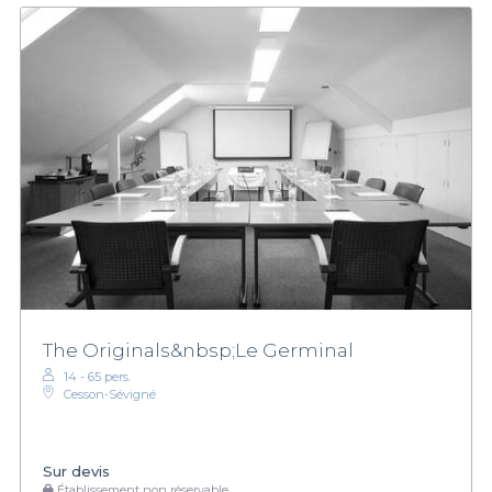
The Originals&nbsp;Le Germinal
14 - 65 pers.
Cesson-Sévigné
Sur devis
Établissement non réservable