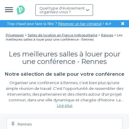
Quel type d'évènement
organisez-vous ?
✖
Trop chaud pour faire la fête ?
Réservez un bar climatisé
! ❄️🎉
Privateaser
Salles de location en France métropolitaine
Rennes
Les
meilleures salles à louer pour une conférence - Rennes
Les meilleures salles à louer pour
une conférence - Rennes
Notre sélection de salle pour votre conférence
Organiser une conférence à Rennes, c'est bien plus qu'une
simple réunion de travail. C'est l'opportunité de rassembler des
intervenants, des partenaires et des clients autour d'un projet
commun, dans une ville dynamique et chargée d'histoire. La
Lire plus
bonne salle peut faire toute la différence pour créer une
atmosphère propice aux échanges et favoriser les interactions.
Simplifiez votre réservation avec Privateaser
Grâce à Privateaser, vous avez à votre disposition une sélection
des meilleures salles à louer pour vos conférences dans cette
Rennes
Nous savons que la préparation d'une conférence demande une
belle métropole bretonne.