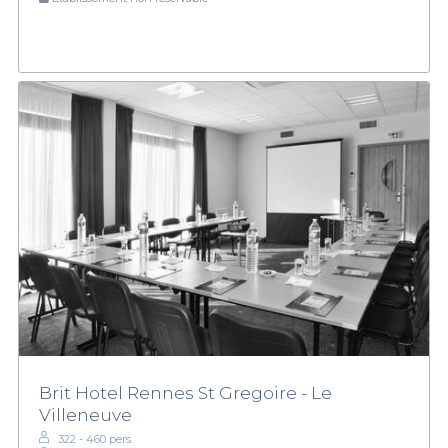
Brit Hotel Rennes St Gregoire - Le
Villeneuve
322 - 460 pers.