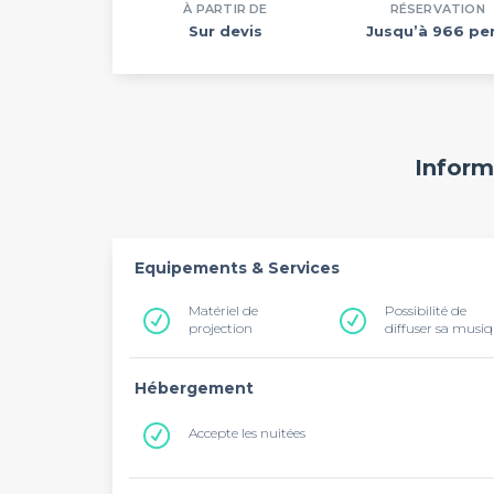
À PARTIR DE
RÉSERVATION
Sur devis
Jusqu’à 966 per
Inform
Equipements & Services
Matériel de
Possibilité de
projection
diffuser sa musi
Hébergement
Accepte les nuitées