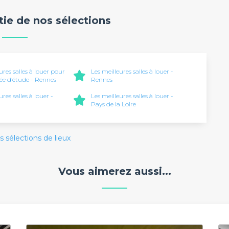
rtie de nos sélections
ures salles à louer pour
Les meilleures salles à louer -
ée d’étude - Rennes
Rennes
ures salles à louer -
Les meilleures salles à louer -
Pays de la Loire
s sélections de lieux
Vous aimerez aussi...