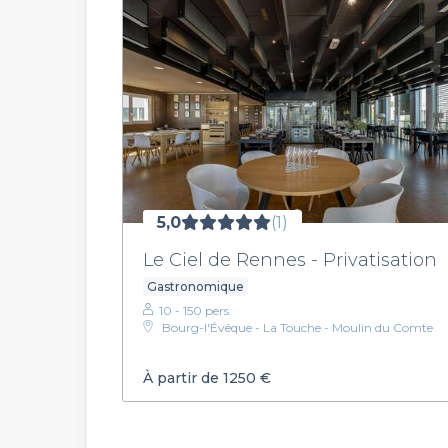
5,0
(1)
Le Ciel de Rennes - Privatisation
Gastronomique
10 - 150 pers.
Bourg-l'Évêque - La Touche - Moulin du Comte
À partir de 1250 €