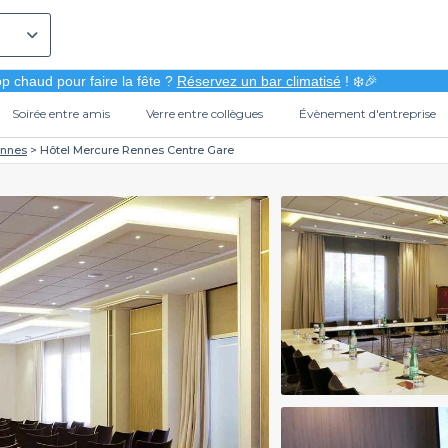
p chaud pour faire la fête ?
Réservez un bar climatisé
! ❄️🎉
Soirée entre amis
Verre entre collègues
Évènement d'entreprise
nnes
Hôtel Mercure Rennes Centre Gare