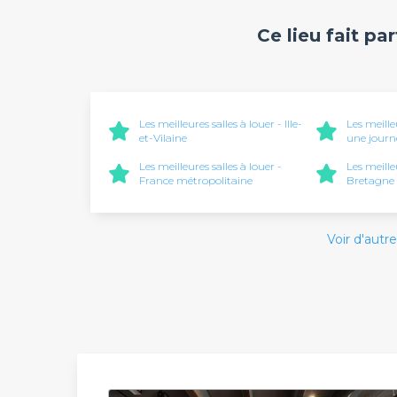
Ce lieu fait pa
Les meilleures salles à louer - Ille-
Les meille
et-Vilaine
une journ
Les meilleures salles à louer -
Les meille
France métropolitaine
Bretagne
Voir d'autre