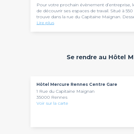
Pour votre prochain évènement d’entreprise, 
de découvrir ses espaces de travail. Situé à 5
trouve dans la rue du Capitaine Maignan. Desser
d’un emplacement privilégié. En voiture, il se tr
Lire plus
En quête d’un établissement hors du commun 
Le
Mercure Rennes Centre Gare
saura répond
de 8 salles de location pour la tenue de vos é
de 772 personnes, ces espaces sauront s’adapt
d’une connexion Wi-Fi, du matériel de projectio
Un séminaire, une conférence ou un évènement 
Se rendre au Hôtel 
et vos échanges. Pendant votre évènement, vous
Mercure Rennes Centre Gare
. Tous les jours
d’harmoniser l’ambiance. Pour un séminaire rési
équipes. Si vous souhaitez réserver une des sal
de ses 142 chambres. Pour vous ressourcer, un
maintenant.
Hôtel Mercure Rennes Centre Gare
1 Rue du Capitaine Maignan
35000 Rennes
Voir sur la carte