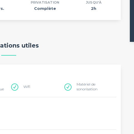
PRIVATISATION
JUSQU'À
s.
Complète
2h
ations utiles
Matériel de
Wifi
que
sonorisation