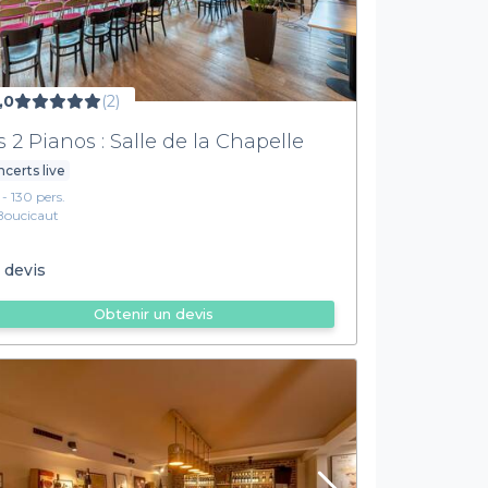
,0
(2)
s 2 Pianos : Salle de la Chapelle
certs live
 - 130 pers.
Boucicaut
 devis
Obtenir un devis