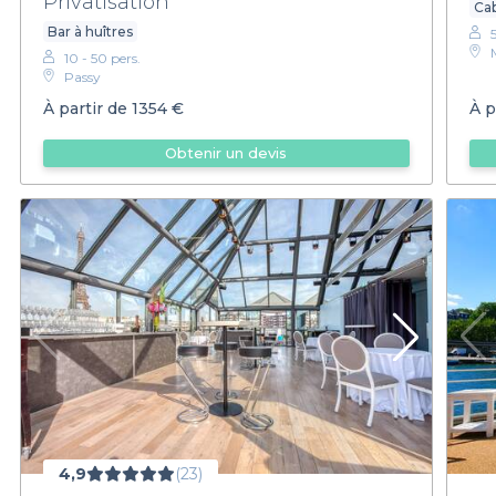
Privatisation
Ca
Bar à huîtres
10 - 50 pers.
Passy
À partir de
1354 €
À p
Obtenir un devis
4,9
(23)