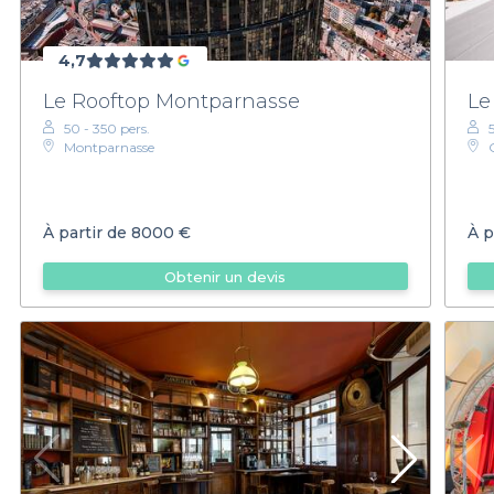
4,7
Le Rooftop Montparnasse
Le
50 - 350 pers.
Montparnasse
À partir de
8000 €
À p
Obtenir un devis