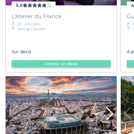
5,0
(5)
4
L'Atelier du France
Gu
10 - 200 pers.
Port de Grenelle
Sur devis
À p
Obtenir un devis