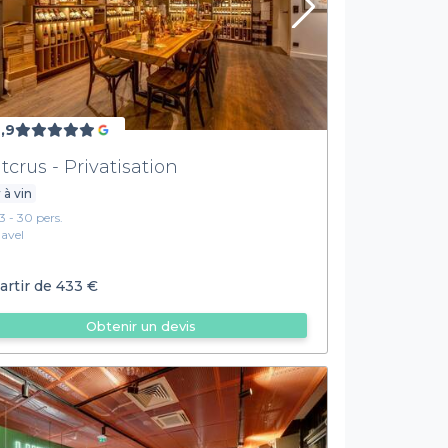
,9
itcrus - Privatisation
 à vin
13 - 30 pers.
Javel
artir de
433 €
Obtenir un devis