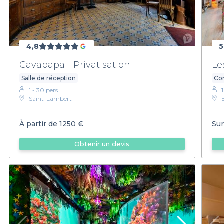
4,8
5
Cavapapa - Privatisation
Le
Salle de réception
Con
1 - 30 pers.
1
Saint-Lambert
À partir de
1250 €
Sur
Obtenir un devis