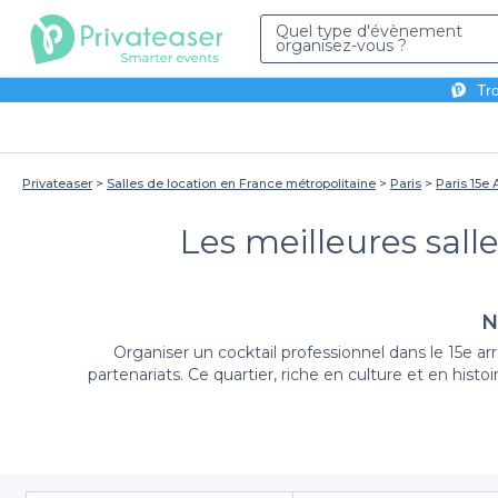
Quel type d'évènement
organisez-vous ?
Tro
Privateaser
Salles de location en France métropolitaine
Paris
Paris 15e
Les meilleures salle
N
Organiser un cocktail professionnel dans le 15e a
partenariats. Ce quartier, riche en culture et en his
Avec Privateaser, la planification de votre évé