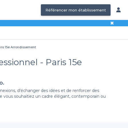
Référencer mon établissement
✖
aris 15e Arrondissement
essionnel - Paris 15e
o.
nnexions, d’échanger des idées et de renforcer des
 Que vous souhaitiez un cadre élégant, contemporain ou
e salles
à louer dans le 15e arrondissement, vous