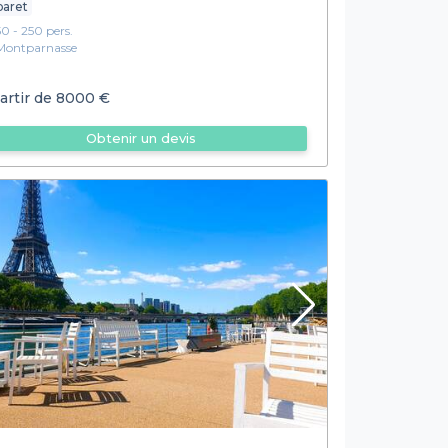
baret
50 - 250 pers.
Montparnasse
artir de
8000 €
Obtenir un devis