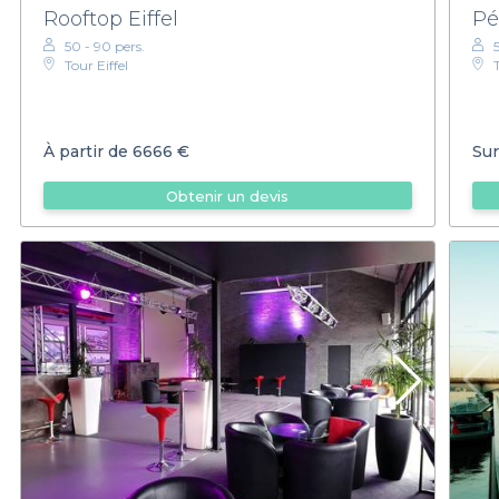
Rooftop Eiffel
Pé
50 - 90 pers.
Tour Eiffel
À partir de
6666 €
Sur
Obtenir un devis