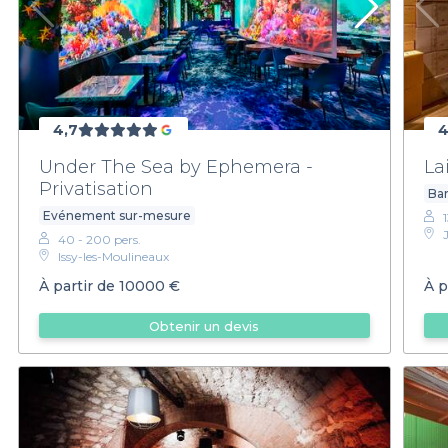
4,7
4
Under The Sea by Ephemera -
La
Privatisation
Bar
Evénement sur-mesure
40 - 200 pers.
Issy-les-Moulineaux
À partir de
10000 €
À p
Obtenir un devis