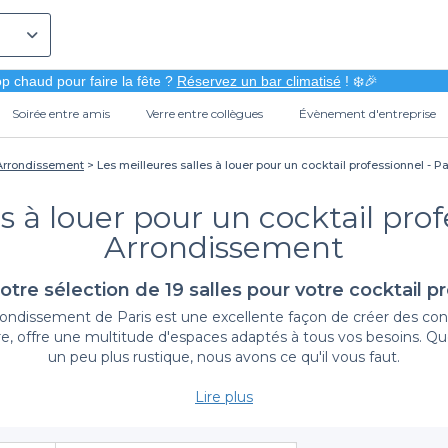
p chaud pour faire la fête ?
Réservez un bar climatisé
! ❄️🎉
Soirée entre amis
Verre entre collègues
Évènement d'entreprise
 Arrondissement
Les meilleures salles à louer pour un cocktail professionnel - P
s à louer pour un cocktail prof
Arrondissement
otre sélection de 19 salles pour votre cocktail pr
rrondissement de Paris est une excellente façon de créer des co
toire, offre une multitude d'espaces adaptés à tous vos besoins.
un peu plus rustique, nous avons ce qu'il vous faut.
Lire plus
Pourquoi choisir Privateaser pour votre réservation ?
nement devient un jeu d'enfant. Nous référençons
des centaines d