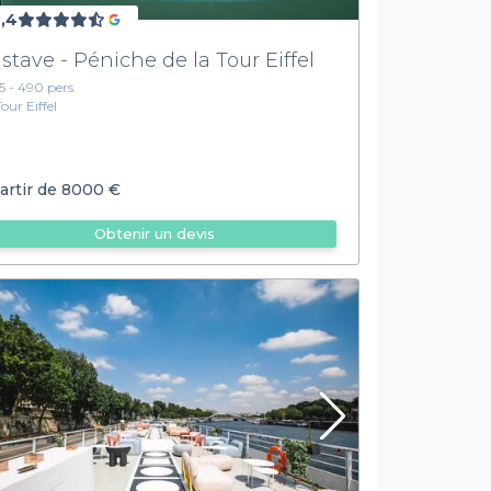
,4
stave - Péniche de la Tour Eiffel
15 - 490 pers.
Tour Eiffel
artir de
8000 €
Obtenir un devis