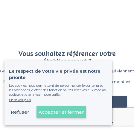
Vous souhaitez référencer votre
établissement ?
Le respect de votre vie privée est notre
Gagnez de nombreux clients parmi le million de visiteurs qui viennent
sur Privateaser chaque mois.
priorité
Pas de commissions et sans engagement, vous payez un montant
Les cookies nous permettent de personnaliser le contenu et
fixe sans risque de voir déraper la facture.
les annonces, d'offrir des fonctionnalités relatives aux médias
sociaux et d'analyser notre trafic.
En savoir plus
Référencer mon établissement
Refuser
Accepter et fermer
Déjà client