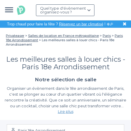
Quel type d'évènement
organisez-vous ?
✖
Trop chaud pour faire la fête ?
Réservez un bar climatisé
! ❄️🎉
Privateaser
Salles de location en France métropolitaine
Paris
Paris
18e Arrondissement
Les meilleures salles à louer chics - Paris 18e
Arrondissement
Les meilleures salles à louer chics -
Paris 18e Arrondissement
Notre sélection de salle
Organiser un évènement dans le 18e arrondissement de Paris,
c'est se plonger au cœur d'un quartier vibrant où l'élégance
rencontre la créativité. Que ce soit un anniversaire, un séminaire
ou un cocktail, choisir une salle chic peut transformer votre
Lire plus
événement en une expérience mémorable. Grâce à Privateaser,
nous vous facilitons cette quête en vous proposant une
Une simplicité de réservation incomparable
sélection de salles à louer chics qui sauront impressionner vos
invités.
Paris 18e Arrondissement