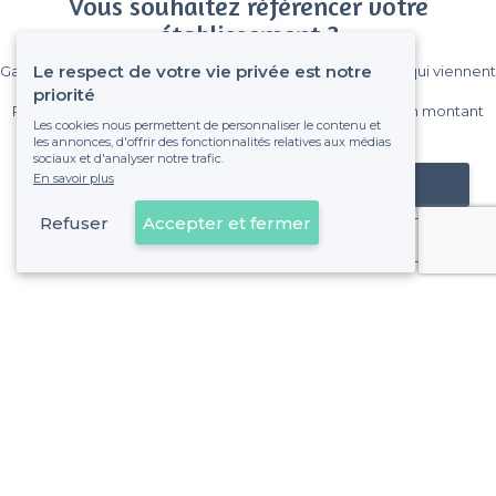
Vous souhaitez référencer votre
établissement ?
Le respect de votre vie privée est notre
Gagnez de nombreux clients parmi le million de visiteurs qui viennent
sur Privateaser chaque mois.
priorité
Pas de commissions et sans engagement, vous payez un montant
Les cookies nous permettent de personnaliser le contenu et
fixe sans risque de voir déraper la facture.
les annonces, d'offrir des fonctionnalités relatives aux médias
sociaux et d'analyser notre trafic.
En savoir plus
Référencer mon établissement
Refuser
Accepter et fermer
Déjà client
Paris 5e Arrondissement - Alentours
<
Les meilleures salles à louer cachées - Paris
>
Les meilleures salles à louer cachées - Quartier Saint-Vict
>
Les meilleures salles à louer cachées - Quartier de la Sor