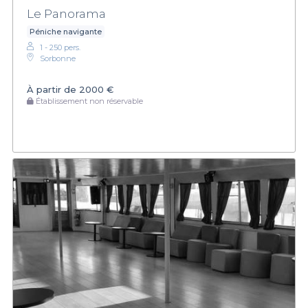
Le Panorama
Péniche navigante
1 - 250 pers.
Sorbonne
À partir de
2000 €
Établissement non réservable