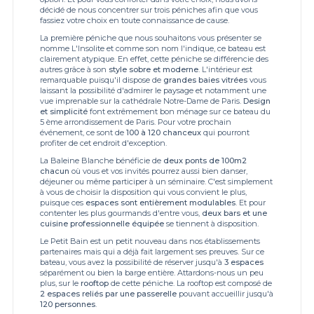
décidé de nous concentrer sur trois péniches afin que vous
fassiez votre choix en toute connaissance de cause.
La première péniche que nous souhaitons vous présenter se
nomme L'Insolite et comme son nom l'indique, ce bateau est
clairement atypique. En effet, cette péniche se différencie des
autres grâce à son
style sobre et moderne
. L'intérieur est
remarquable puisqu'il dispose de
grandes baies vitrées
vous
laissant la possibilité d'admirer le paysage et notamment une
vue imprenable sur la cathédrale Notre-Dame de Paris.
Design
et simplicité
font extrêmement bon ménage sur ce bateau du
5 ème arrondissement de Paris. Pour votre prochain
événement, ce sont de
100 à 120 chanceux
qui pourront
profiter de cet endroit d'exception.
La Baleine Blanche bénéficie de
deux ponts de 100m2
chacun
où vous et vos invités pourrez aussi bien danser,
déjeuner ou même participer à un séminaire. C'est simplement
à vous de choisir la disposition qui vous convient le plus,
puisque ces
espaces sont entièrement modulables
. Et pour
contenter les plus gourmands d'entre vous,
deux bars et une
cuisine professionnelle équipée
se tiennent à disposition.
Le Petit Bain est un petit nouveau dans nos établissements
partenaires mais qui a déjà fait largement ses preuves. Sur ce
bateau, vous avez la possibilité de réserver jusqu'à
3 espaces
séparément ou bien la barge entière. Attardons-nous un peu
plus, sur le
rooftop
de cette péniche. La rooftop est composé de
2 espaces reliés par une passerelle
pouvant accueillir jusqu'à
120 personnes
.