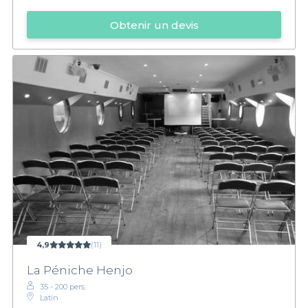
Obtenir un devis
4,9
(11)
La Péniche Henjo
35 - 200 pers.
Latin