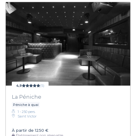
4,9
(5)
La Péniche
Péniche à quai
1 - 250 pers.
Saint Victor
À partir de
1250 €
Établissement non réservable