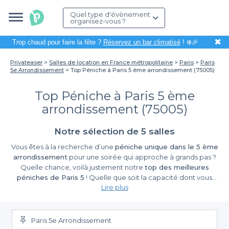
Quel type d'évènement
organisez-vous ?
✖
Trop chaud pour faire la fête ?
Réservez un bar climatisé
! ❄️🎉
Privateaser
Salles de location en France métropolitaine
Paris
Paris
5e Arrondissement
Top Péniche à Paris 5 ème arrondissement (75005)
Top Péniche à Paris 5 ème
arrondissement (75005)
Notre sélection de 5 salles
Vous êtes à la recherche d’une
péniche unique dans le 5 ème
arrondissement
pour une soirée qui approche à grands pas ?
Quelle chance, voilà justement notre
top des meilleures
péniches de Paris 5
! Quelle que soit la capacité dont vous
Lire plus
aurez besoin pour accueillir vos invités et quel que soit le thème
de votre soirée, vous pouvez en être sûr : les meilleurs bateaux
sont ici ! On a été très méticuleux dans notre recherche, afin de
vous proposer des petites péniches toujours plus agréables et
Paris 5e Arrondissement
conviviales. Vous pouvez donc découvrir
les meilleures