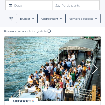
péniches du 5 ème
et réserver automatiquement LA péniche
Date
Participants
qui vous correspond. Tout le monde se les arrache, on vous
conseille de faire vite ! En un claquement de doigt, vous aurez
envoyé votre réservation, qui sera ensuite prise en charge par
Budget
Agencement
Nombre d'espaces
notre équipe de professionnels pour organiser votre
événement dans
une péniche parisienne
: et tout sera si bien
Réservation et annulation gratuite
huilé que vous pourrez sans problème ajouter une étincelle
d’inattendu... Notre devise : organiser l’imprévu ! Tous à bord !
4,0