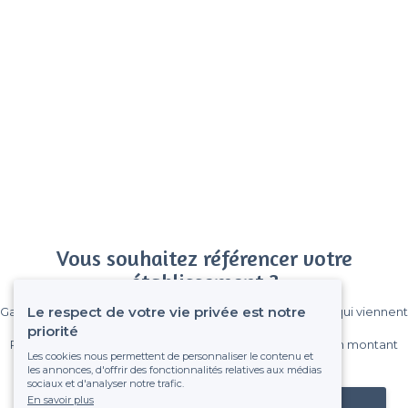
Vous souhaitez référencer votre
établissement ?
Le respect de votre vie privée est notre
Gagnez de nombreux clients parmi le million de visiteurs qui viennent
sur Privateaser chaque mois.
priorité
Pas de commissions et sans engagement, vous payez un montant
Les cookies nous permettent de personnaliser le contenu et
fixe sans risque de voir déraper la facture.
les annonces, d'offrir des fonctionnalités relatives aux médias
sociaux et d'analyser notre trafic.
En savoir plus
Référencer mon établissement