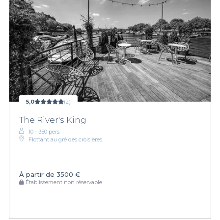
5,0
(2)
The River's King
10 - 350 pers.
Flottant au gré des croisières
À partir de
3500 €
Établissement non réservable