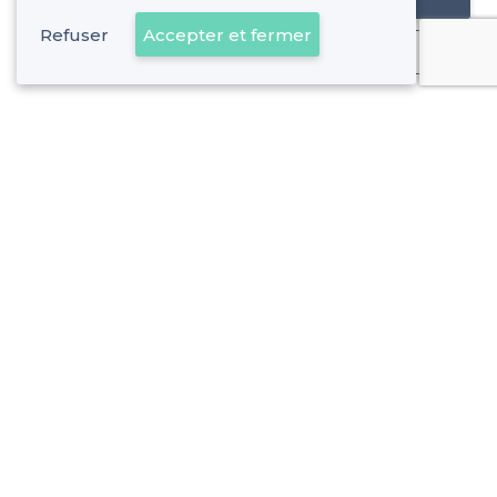
Refuser
Accepter et fermer
Déjà client
Paris 5e Arrondissement - Alentours
<
Les meilleures péniches à louer à Paris
>
Les meilleures péniches à louer - Quartier Saint-Victor, P
>
Les meilleures péniches à louer - Quartier de la Sorbonne
>
Les meilleures péniches à louer - Quartier du Jardin des 
Paris 5e Arrondissement - Types de lieux
<
Les meilleures salles à louer - Paris 5e Arrondissement
Les meilleures salles à louer cachées - Paris 5e Arrondiss