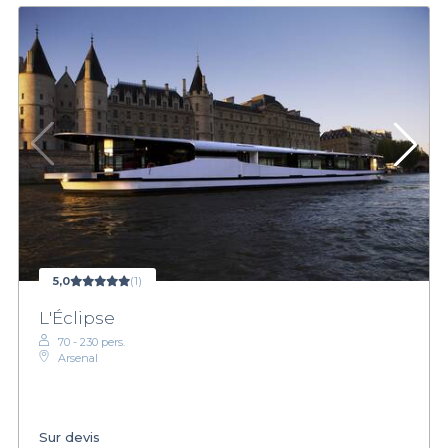
5,0
(1)
L'Éclipse
70 - 230 pers.
Arsenal
Sur devis