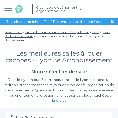
Quel type d'évènement
organisez-vous ?
✖
Trop chaud pour faire la fête ?
Réservez un bar climatisé
! ❄️🎉
Privateaser
Salles de location en France métropolitaine
Lyon
Lyon
3e Arrondissement
Les meilleures salles à louer cachées - Lyon 3e
Arrondissement
Les meilleures salles à louer
cachées - Lyon 3e Arrondissement
Notre sélection de salle
Dans le dynamique 3e arrondissement de Lyon, se cache un
véritable trésor d'espaces atypiques propices à l'organisation de
vos événements. Que ce soit pour un séminaire, un anniversaire
ou une réunion professionnelle, ces salles à louer cachées
Lire plus
apportent une touche d'originalité qui saura séduire vos invités.
Organiser un événement ici, c'est offrir une expérience unique,
Simplifiez la réservation avec Privateaser
dans un cadre authentique.
Lyon 3e Arrondissement