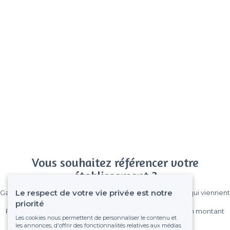
Vous souhaitez référencer votre
établissement ?
Le respect de votre vie privée est notre
Gagnez de nombreux clients parmi le million de visiteurs qui viennent
sur Privateaser chaque mois.
priorité
Pas de commissions et sans engagement, vous payez un montant
Les cookies nous permettent de personnaliser le contenu et
fixe sans risque de voir déraper la facture.
les annonces, d'offrir des fonctionnalités relatives aux médias