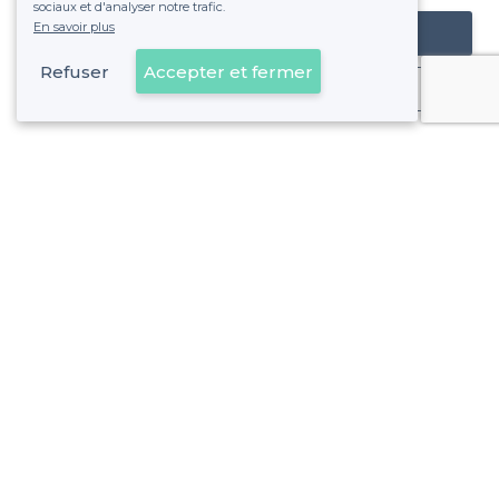
sociaux et d'analyser notre trafic.
En savoir plus
Référencer mon établissement
Refuser
Accepter et fermer
Déjà client
Lyon 3e Arrondissement - Alentours
<
Les meilleures salles à louer cachées - Lyon
Lyon 3e Arrondissement - Types de lieux
<
Les meilleures salles à louer - Lyon 3e Arrondissement
Les meilleures salles à louer de nuit - Lyon 3e Arrondisse