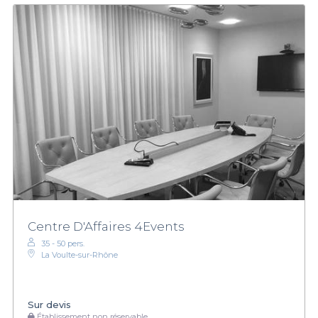
Centre D'Affaires 4Events
35 - 50 pers.
La Voulte-sur-Rhône
Sur devis
Établissement non réservable