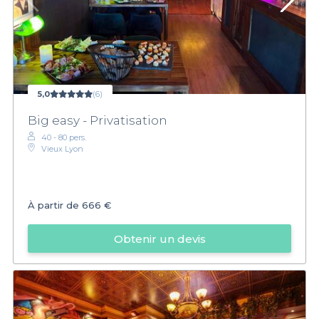
5,0
(6)
Big easy - Privatisation
40 - 80 pers.
Vieux Lyon
À partir de
666 €
Obtenir un devis