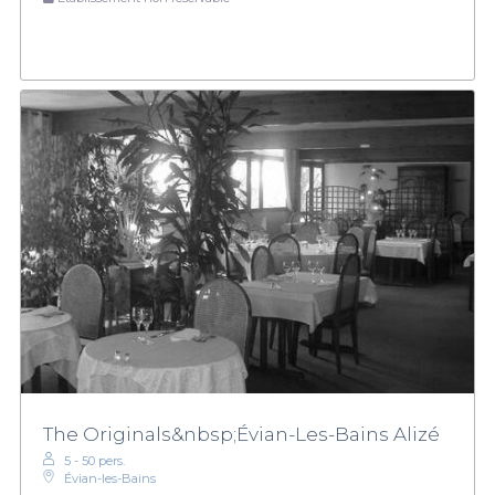
The Originals&nbsp;Évian-Les-Bains Alizé
5 - 50 pers.
Évian-les-Bains