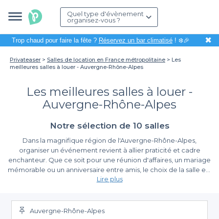
Quel type d'évènement
organisez-vous ?
✖
Trop chaud pour faire la fête ?
Réservez un bar climatisé
! ❄️🎉
Privateaser
Salles de location en France métropolitaine
Les
meilleures salles à louer - Auvergne-Rhône-Alpes
Les meilleures salles à louer -
Auvergne-Rhône-Alpes
Notre sélection de 10 salles
Dans la magnifique région de l'Auvergne-Rhône-Alpes,
organiser un événement revient à allier praticité et cadre
enchanteur. Que ce soit pour une réunion d'affaires, un mariage
mémorable ou un anniversaire entre amis, le choix de la salle est
Lire plus
primordial. Grâce à Privateaser, nous vous simplifions la tâche en
vous proposant une sélection diversifiée des meilleures salles à
Un vaste choix adapté à tous les besoins
louer. Notre plateforme vous permet de trouver exactement ce
dont vous avez besoin et de planifier votre événement sans
Auvergne-Rhône-Alpes
Avec Privateaser, la simplicité de réservation est optimale. Nous
stress.