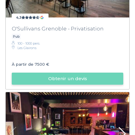
4,3
O'Sullivans Grenoble - Privatisation
Pub
100 - 1000 pers.
Les Glairons
À partir de
7500 €
Obtenir un devis