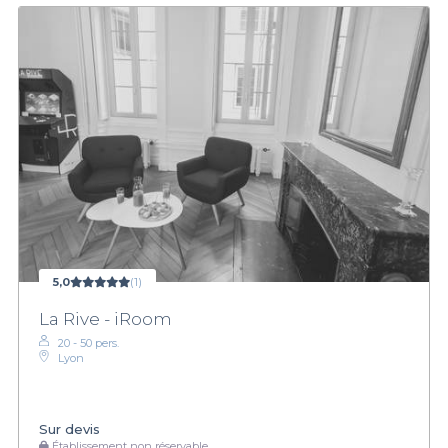
5,0
(1)
La Rive - iRoom
20 - 50 pers.
Lyon
Sur devis
Établissement non réservable