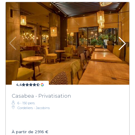
4,4
Casabea - Privatisation
6 - 150 pers.
Cordeliers - Jacobins
À partir de
2916 €