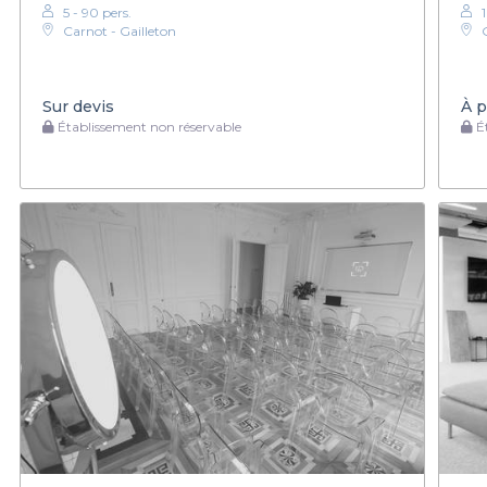
5 - 90 pers.
Carnot - Gailleton
Sur devis
À p
Établissement non réservable
Ét