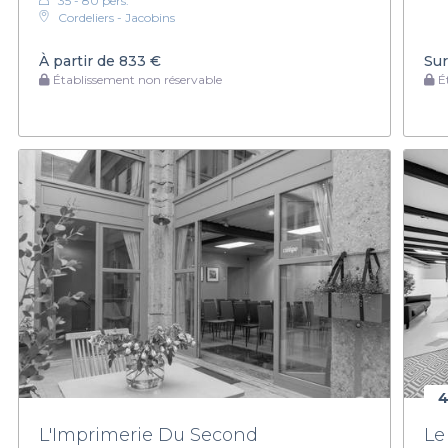
35 - 80 pers.
Cordeliers - Jacobins
À partir de
833 €
Sur
Établissement non réservable
Ét
4
L'Imprimerie Du Second
Le