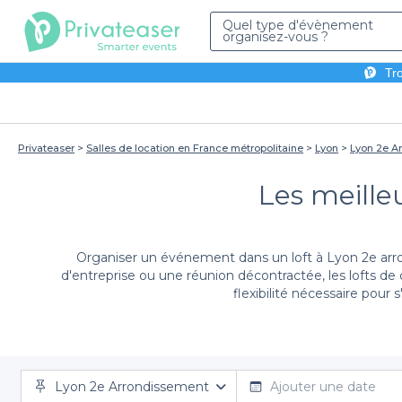
Quel type d'évènement
organisez-vous ?
Tro
Privateaser
Salles de location en France métropolitaine
Lyon
Lyon 2e A
Les meille
Organiser un événement dans un loft à Lyon 2e arro
d'entreprise ou une réunion décontractée, les lofts de
flexibilité nécessaire pour
En choisissant de réserver un loft à Lyon 2e arrondi
Lyon 2e Arrondissement
une large sélection de lofts qui répondent à tous vo
Ajouter une date