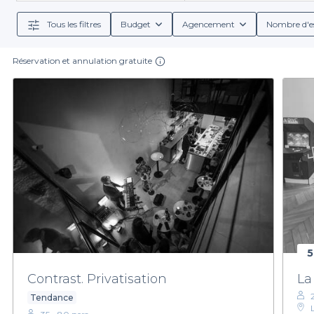
loft a son propre car
Tous les filtres
Budget
Agencement
Nombre d'e
Notre plateforme simplifie votre expérience de ré
conditions de réservation, ainsi que des option
additionnels pour rendre votre événement encore p
Réservation et annulation gratuite
Il ne vous reste plus qu'à faire le premier pas vers l
un jeu d’enfant.
N'attendez plus pour réserver et d
5
Contrast. Privatisation
La
Tendance