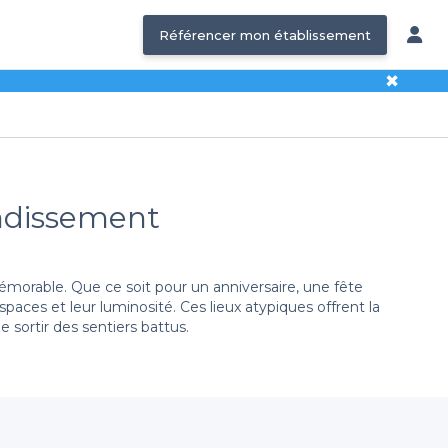
Référencer mon établissement
✖
ondissement
morable. Que ce soit pour un anniversaire, une fête
aces et leur luminosité. Ces lieux atypiques offrent la
 sortir des sentiers battus.
ateaser, nous vous facilitons la tâche en vous proposant
ieu propice à des réceptions plus importantes, chaque