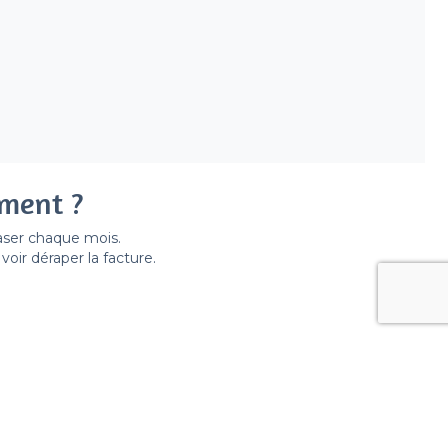
ement ?
easer chaque mois.
ir déraper la facture.
pes de lieux