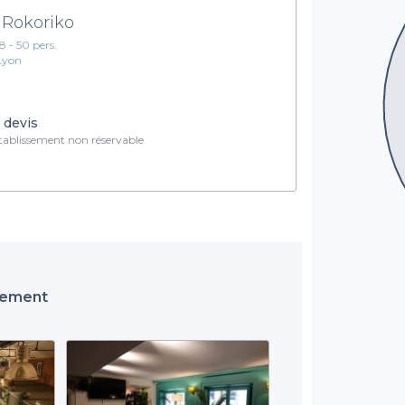
 Rokoriko
18 - 50 pers.
Lyon
 devis
ablissement non réservable
ssement