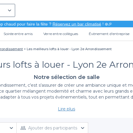
p chaud pour faire la fête ?
Réservez un bar climatisé
! ❄️🎉
Soirée entre amis
Verre entre collègues
Évènement d'entreprise
rrondissement
Les meilleurs lofts à louer - Lyon 2e Arrondissement
urs lofts à louer - Lyon 2e Arr
Notre sélection de salle
ndissement, c'est s'assurer de créer une ambiance unique et mé
 ce quartier mélangent modernité et charme avec leurs grands esp
 s'adapter à tous vos projets événementiels, tout en permettant de
Lire plus
Découvrez l'univers des lofts à Lyon
ssement, vous optez pour
la diversité et l’originalité
. Grâce à Priv
s besoins. Que vous cherchiez un espace intimiste ou un grand l
Ajouter des participants