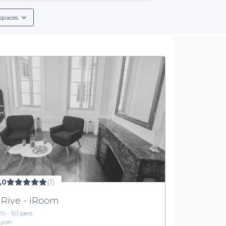
actère et ambiance, vous permettant de personnaliser votre év
spaces
servation en vous offrant
un accès rapide et clair
à de nombreux é
s de restauration comme des menus de groupe, des boissons alco
lus agréable. Nous avons rassemblé pour vous des informations p
totale dans votre démarche.
'événement qui marquera les esprits à Lyon. Grâce à Privateaser, 
écouvrir les pépites du 2e arrondissement
: visitez notre site e
votre occasion un moment inoubliable.
,0
(1)
 Rive - iRoom
20 - 50 pers.
Lyon