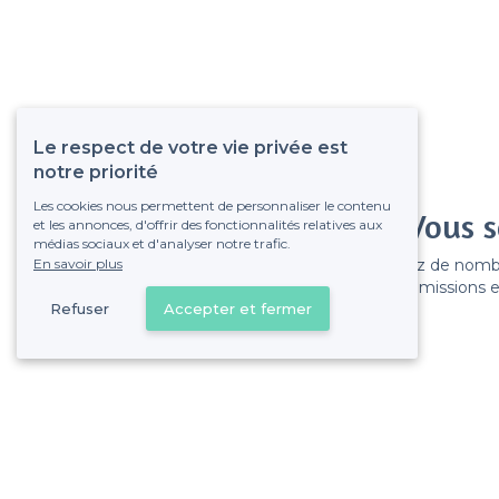
Le respect de votre vie privée est
notre priorité
Les cookies nous permettent de personnaliser le contenu
Vous s
et les annonces, d'offrir des fonctionnalités relatives aux
médias sociaux et d'analyser notre trafic.
En savoir plus
Gagnez de nombreu
Pas de commissions et
Refuser
Accepter et fermer
Lyon 2e Arrondissement - Alentours