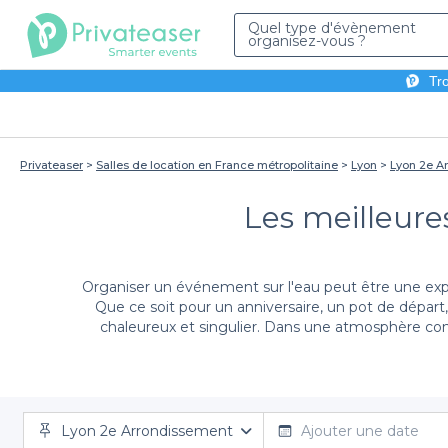
Quel type d'évènement
organisez-vous ?
Tro
Privateaser
Salles de location en France métropolitaine
Lyon
Lyon 2e A
Les meilleure
Organiser un événement sur l'eau peut être une exp
Que ce soit pour un anniversaire, un pot de départ
chaleureux et singulier. Dans une atmosphère conv
Avec Privateaser, trouver et réserver la péniche idéal
Lyon 2e Arrondissement
à accueillir votre événement personnalisé. Vous pour
Ajouter une date