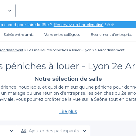
p chaud pour faire la fête ?
Réservez un bar climatisé
! ❄️🎉
Soirée entre amis
Verre entre collègues
Évènement d'entreprise
rrondissement
Les meilleures péniches à louer - Lyon 2e Arrondissement
s péniches à louer - Lyon 2e 
Notre sélection de salle
érience inoubliable, et quoi de mieux qu'une péniche pour donne
, un mariage ou une réunion d'entreprise, les péniches du 2e arr
iviale, vous pourrez profiter de la vue sur la Saône tout en par
Lire plus
La simplicité de réservation avec Privateaser
e n'a jamais été aussi simple. Nous vous proposons un large éven
rez explorer différentes péniches, chacune avec ses propres car
Ajouter des participants