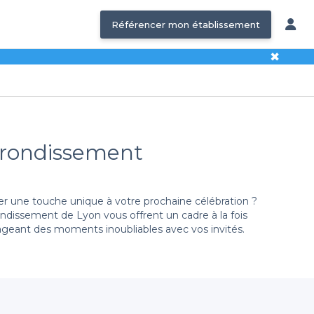
Référencer mon établissement
✖
Arrondissement
r une touche unique à votre prochaine célébration ?
ondissement de Lyon vous offrent un cadre à la fois
tageant des moments inoubliables avec vos invités.
tail d'options dans le 2e arrondissement, chacune prête
actéristiques et atmosphères. Que vous souhaitiez une