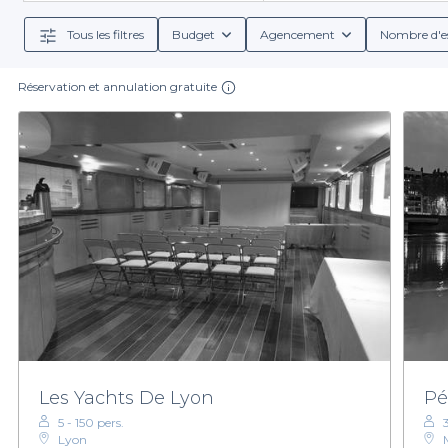
ambiance festive ou p
Tous les filtres
Budget
Agencement
Nombre d'e
En outre, notre plateforme vous permet de consulter 
vous offrons aussi l'accès à des options de menus adap
bois
Réservation et annulation gratuite
Lyon, avec son riche patrimoine culturel et sa ga
arrondissement, vous offrez à vos invités une expérien
en soirée ou un déjeune
Nous vous invitons donc à explorer notre sélection de
aventure inoubliable sur l'eau
. Rendez
Les Yachts De Lyon
Pé
5 - 150 pers.
Lyon