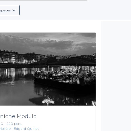
lus intimiste, vous trouverez rapidement un établissement qui 
spaces
facilement les conditions de réservation détaillées, ce qui vous
tés aux groupes, incluant des sélections de boissons variées. Qu
sons sans alcool, votre événement sera à la hauteur de vos atte
Un cadre unique pour vos événements
stronomie renommée, est l'endroit parfait pour célébrer des mo
ce unique sur les eaux de la Saône, tout en étant à proximité de
r en extérieur, chaque péniche offre des vues imprenables et u
 péniches disponibles dans le 2e arrondissement de Lyon.
N'atte
-vous sur Privateaser pour découvrir nos différentes options et 
niche Modulo
30 - 220 pers.
Molière - Edgard Quinet