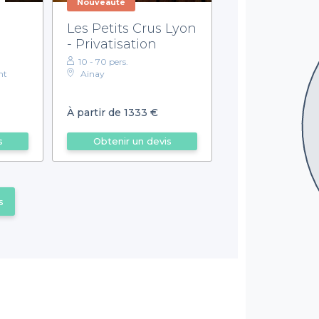
Nouveauté
Les Petits Crus Lyon
- Privatisation
10 - 70 pers.
nt
Ainay
À partir de 1333 €
s
Obtenir un devis
s