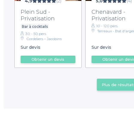
4,9
(2)
5,0
(4)
Plein Sud -
Chenavard -
Privatisation
Privatisation
10 - 120 pers.
Bar à cocktails
Terreaux - Bat d'arge
30 - 50 pers.
Cordeliers – Jacobins
Sur devis
Sur devis
Obtenir un devis
Obtenir un devi
Plus de résultat