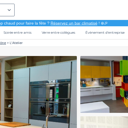
p chaud pour faire la fête ?
Réservez un bar climatisé
! ❄️🎉
Soirée entre amis
Verre entre collègues
Évènement d'entreprise
ône
L'Atelier