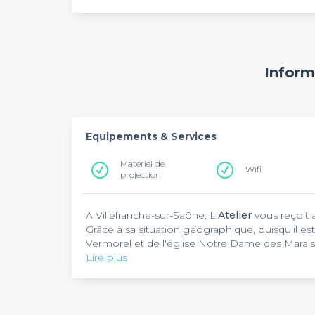
Inform
Equipements & Services
Matériel de
Wifi
projection
A Villefranche-sur-Saône, L'
Atelier
vous reçoit a
Grâce à sa situation géographique, puisqu'il es
Vermorel et de l'église Notre Dame des Marais
équipes, d'une soirée d'entreprise ou d'une ani
Lire plus
possible dans cet espace de location. Retrouv
Pour les convives, l'
Atelier
met à disposition d
notre top salles.
débit et des tables, chaises et mobilier de ré
convives pour un évènement professionnel ser
600 personnes pourront être accueillies pour 