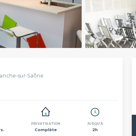
franche-sur-Saône
PRIVATISATION
JUSQU'À
s.
Complète
2h