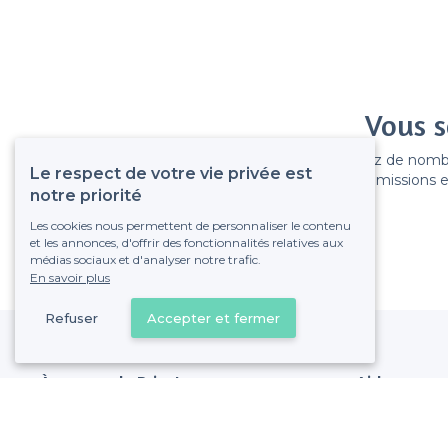
Vous s
Gagnez de nombreu
Le respect de votre vie privée est
Pas de commissions et
notre priorité
Les cookies nous permettent de personnaliser le contenu
et les annonces, d'offrir des fonctionnalités relatives aux
médias sociaux et d'analyser notre trafic.
En savoir plus
Refuser
Accepter et fermer
À propos de Privateaser
Aide
Privateaser Media
Référencer mon
Privateaser en Espagne
Politique de pro