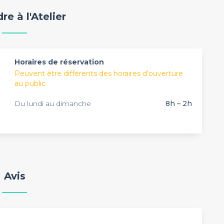
catégories de lieux que vous pouvez privatiser sur notre
re à l'Atelier
 une sélection complète de salles à louer : bateaux,
us de 3 000 lieux vous attendent sur notre site web.
 pour l'organisation de tous vos évènements
gnement personnalisé.
Horaires de réservation
Peuvent être différents des horaires d'ouverture
au public
Du lundi au dimanche
8h – 2h
Avis