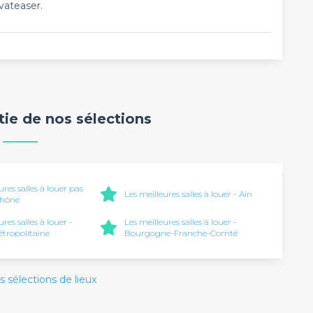
vateaser.
rtie de nos sélections
ures salles à louer pas
Les meilleures salles à louer - Ain
Rhône
ures salles à louer -
Les meilleures salles à louer -
tropolitaine
Bourgogne-Franche-Comté
s sélections de lieux