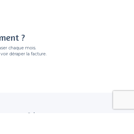
ement ?
easer chaque mois.
ir déraper la facture.
Suivez nous