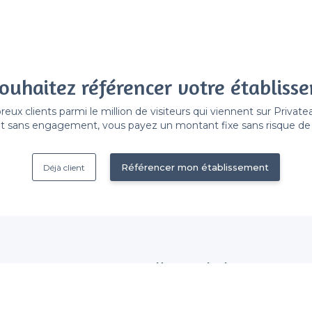
ouhaitez référencer votre établiss
x clients parmi le million de visiteurs qui viennent sur Privat
 sans engagement, vous payez un montant fixe sans risque de vo
Référencer mon établissement
Déjà client
Nous contacter
 établissement
contact@privateaser.com
Nos clients sont satisfaits :
tection des données