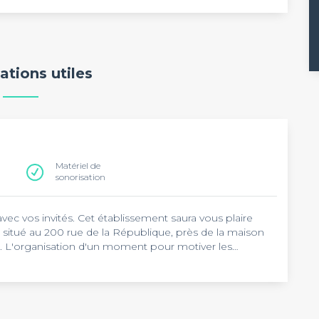
ations utiles
Matériel de
sonorisation
vec vos invités. Cet établissement saura vous plaire
t situé au 200 rue de la République, près de la maison
. L'organisation d'un moment pour motiver les
mation artistique se fera dans les meilleures conditions
ez également toutes les autres
es ramettes de papier, une connexion internet haut
salles de location
dans
union. Ceux qui souhaitent convier un grand nombre de
ont ravis par la capacité maximale de 600 personnes.
une conférence, une soirée dansante ou un cocktail