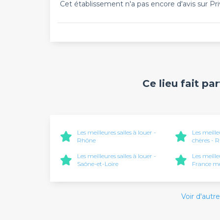
Cet établissement n'a pas encore d'avis sur Pri
Ce lieu fait pa
Les meilleures salles à louer -
Les meille
Rhône
chères - 
Les meilleures salles à louer -
Les meille
Saône-et-Loire
France mé
Voir d'autre