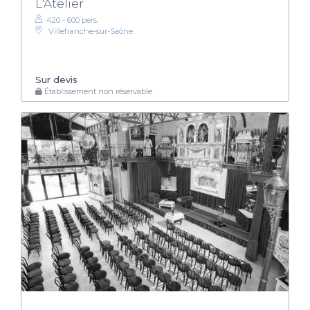
L'Atelier
420 - 600 pers.
Villefranche-sur-Saône
Sur devis
Établissement non réservable