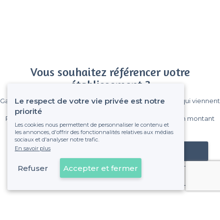
Vous souhaitez référencer votre
établissement ?
Le respect de votre vie privée est notre
Gagnez de nombreux clients parmi le million de visiteurs qui viennent
sur Privateaser chaque mois.
priorité
Pas de commissions et sans engagement, vous payez un montant
Les cookies nous permettent de personnaliser le contenu et
fixe sans risque de voir déraper la facture.
les annonces, d'offrir des fonctionnalités relatives aux médias
sociaux et d'analyser notre trafic.
En savoir plus
Référencer mon établissement
Refuser
Accepter et fermer
Déjà client