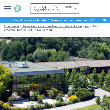
Quel type d'évènement
organisez-vous ?
✖
Trop chaud pour faire la fête ?
Réservez un bar climatisé
! ❄️🎉
Privateaser
Salles de location en France métropolitaine
Ain
Best
Western Hôtel & Golf Le Gouverneur