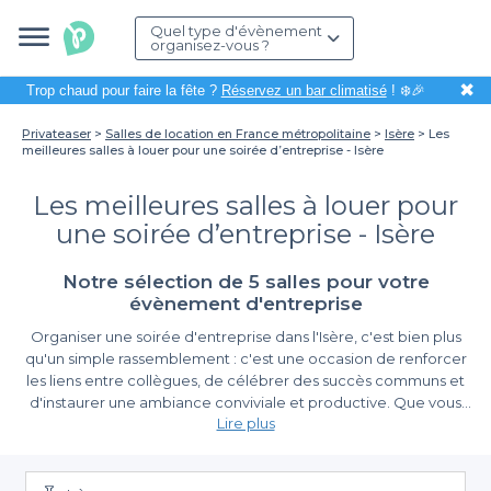
Quel type d'évènement
organisez-vous ?
✖
Trop chaud pour faire la fête ?
Réservez un bar climatisé
! ❄️🎉
Privateaser
Salles de location en France métropolitaine
Isère
Les
meilleures salles à louer pour une soirée d’entreprise - Isère
Les meilleures salles à louer pour
une soirée d’entreprise - Isère
Notre sélection de 5 salles pour votre
évènement d'entreprise
Organiser une soirée d'entreprise dans l'Isère, c'est bien plus
qu'un simple rassemblement : c'est une occasion de renforcer
les liens entre collègues, de célébrer des succès communs et
d'instaurer une ambiance conviviale et productive. Que vous
Lire plus
souhaitiez organiser un séminaire, une fête annuelle ou encore
un cocktail, choisir la bonne salle est essentiel afin de garantir le
Une diversité d'espaces adaptés à vos besoins
succès de votre événement.