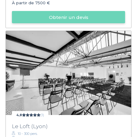
À partir de
7500 €
Obtenir un devis
4,8
(1)
Le Loft (Lyon)
10 - 300 pers.