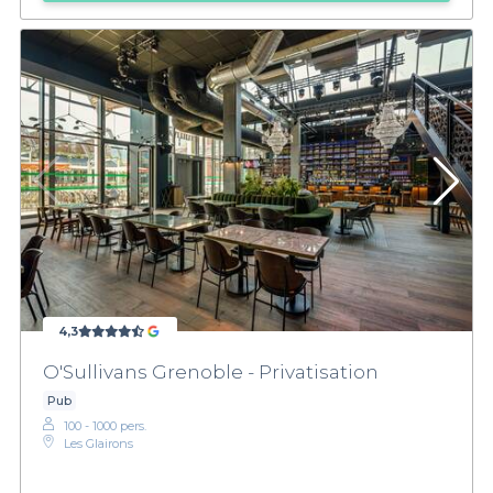
4,3
O'Sullivans Grenoble - Privatisation
Pub
100 - 1000 pers.
Les Glairons