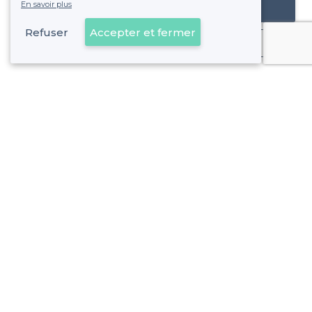
En savoir plus
Référencer mon établissement
Refuser
Accepter et fermer
Déjà client
À propos de Privateaser
Privateaser Media
Privateaser en Espagne
Aide
Référencer mon établissement
Politique de protection des données
Conditions générales d'utilisation