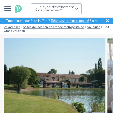
Quel type d'évènement
organisez-vous ?
✖
Trop chaud pour faire la fête ?
Réservez un bar climatisé
! ❄️🎉
Privateaser
Salles de location en France métropolitaine
Vaucluse
Golf
Grand Avignon