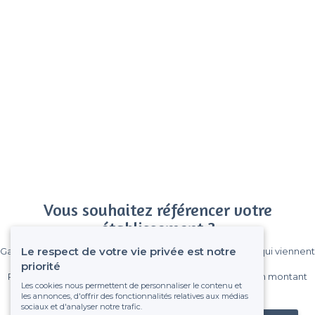
Vous souhaitez référencer votre
établissement ?
Le respect de votre vie privée est notre
Gagnez de nombreux clients parmi le million de visiteurs qui viennent
sur Privateaser chaque mois.
priorité
Pas de commissions et sans engagement, vous payez un montant
Les cookies nous permettent de personnaliser le contenu et
fixe sans risque de voir déraper la facture.
les annonces, d'offrir des fonctionnalités relatives aux médias
sociaux et d'analyser notre trafic.