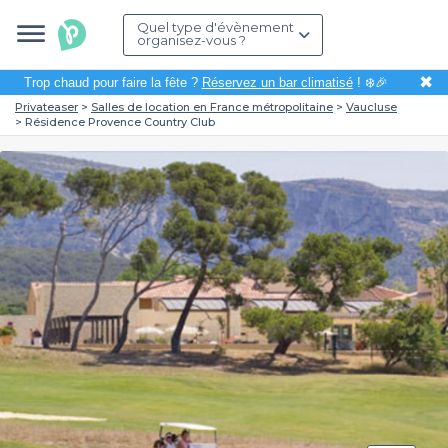
Quel type d'évènement
organisez-vous ?
✖
Trop chaud pour faire la fête ?
Réservez un bar climatisé
! ❄️🎉
Privateaser
Salles de location en France métropolitaine
Vaucluse
Résidence Provence Country Club