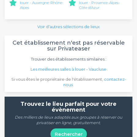
louer - Auvergne-Rhône-
louer - Provence-Alpes-
Alpes
Côte d'Azur
Voir d'autres sélections de lieux
Cet établissement n'est pas réservable
sur Privateaser
Trouver des établissements similaires :
Les meilleures salles à louer - Vaucluse
Si vous êtes le propriétaire de l'établissement,
contactez-
nous
.
Trouvez le lieu parfait pour votre
évènement
Des milliers de lieux adaptés aux groupes à réserver ou
privatiser en ligne, gratuitement.
Rechercher