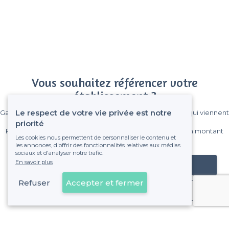
Vous souhaitez référencer votre
établissement ?
Le respect de votre vie privée est notre
Gagnez de nombreux clients parmi le million de visiteurs qui viennent
sur Privateaser chaque mois.
priorité
Pas de commissions et sans engagement, vous payez un montant
Les cookies nous permettent de personnaliser le contenu et
fixe sans risque de voir déraper la facture.
les annonces, d'offrir des fonctionnalités relatives aux médias
sociaux et d'analyser notre trafic.
En savoir plus
Référencer mon établissement
Refuser
Accepter et fermer
Déjà client