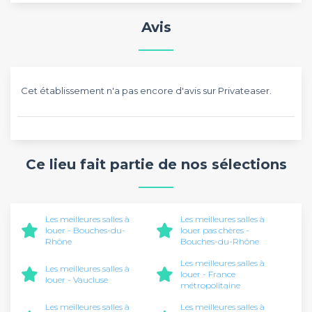
Avis
Cet établissement n'a pas encore d'avis sur Privateaser.
Ce lieu fait partie de nos sélections
Les meilleures salles à
Les meilleures salles à
louer - Bouches-du-
louer pas chères -
Rhône
Bouches-du-Rhône
Les meilleures salles à
Les meilleures salles à
louer - France
louer - Vaucluse
métropolitaine
Les meilleures salles à
Les meilleures salles à