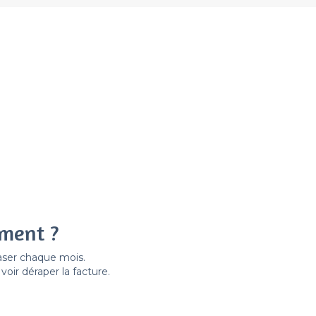
ement ?
easer chaque mois.
ir déraper la facture.