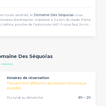
 en toute sérénité, le
Domaine Des Séquoïas
vous
naires d’entreprise. Implanté à 2,4 km du stade Pierre
is Vallons, proche de l’autoroute A43. Il vous faut 24 min
éry pour atteindre cet établissement.
e, les salles de séminaires du
Domaine Des
ise dans un cadre élégant. Environ 180 personnes
es modulables. Vous pouvez aussi bien personnaliser une
iter votre travail, des équipements indispensables
s matériels de sonorisation et de projection sont mis
 comme le
Domaine Des Séquoïas
pour collaborer avec
omaine Des Séquoïas
oûtez à la cuisine raffinée du restaurant du domaine
dînatoire, un lancement de produit, ou un comité de
ournée.
e s’attache au succès de votre rendez-vous d’affaires.
les jours, de 8h à 2h du matin.
Horaires de réservation
Peuvent être différents des horaires d'ouverture
au public
Du lundi au dimanche
8h – 2h