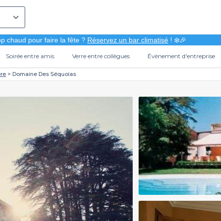
p chaud pour faire la fête ?
Réservez un bar climatisé
! ❄️🎉
Soirée entre amis
Verre entre collègues
Évènement d'entreprise
ère
Domaine Des Séquoïas