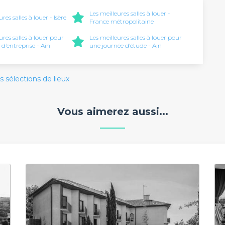
Les meilleures salles à louer -
res salles à louer - Isère
France métropolitaine
ures salles à louer pour
Les meilleures salles à louer pour
 d’entreprise - Ain
une journée d’étude - Ain
s sélections de lieux
Vous aimerez aussi...